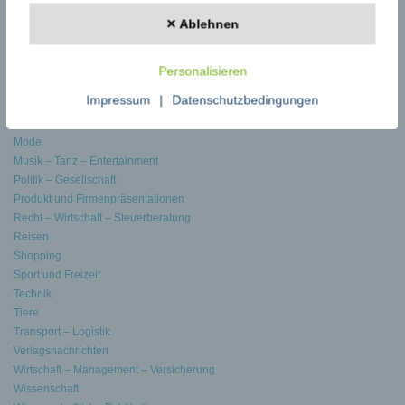
Journalismus – Medien – Publizistik
✕ Ablehnen
KI – Robotik – AI
Kino – Film – Fotografie
Kunst – Kultur – Literatur – Theater
Personalisieren
Marketing – Werbung – PR – Design
Impressum
|
Datenschutzbedingungen
Medien – Journalismus
Medizin Gesundheit – Pflege – Soziales
Mode
Musik – Tanz – Entertainment
Politik – Gesellschaft
Produkt und Firmenpräsentationen
Recht – Wirtschaft – Steuerberatung
Reisen
Shopping
Sport und Freizeit
Technik
Tiere
Transport – Logistik
Verlagsnachrichten
Wirtschaft – Management – Versicherung
Wissenschaft