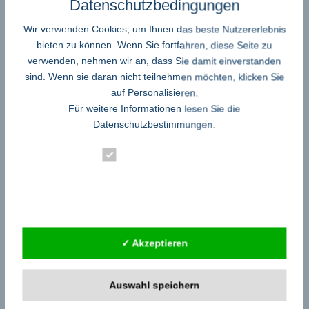
Datenschutzbedingungen
Audio – Video – TV – Radio
Auto – Motorrad – Motorgeräte
Wir verwenden Cookies, um Ihnen das beste Nutzererlebnis
Banken – Kredit – Finanzberatung
bieten zu können. Wenn Sie fortfahren, diese Seite zu
Bau – Mieter – Immobilien
verwenden, nehmen wir an, dass Sie damit einverstanden
Buchbesprechungen Rezensionen Neuerscheinungen
sind. Wenn sie daran nicht teilnehmen möchten, klicken Sie
Burnout-Therapie-Psychologie
auf Personalisieren.
Business – Handel – Gewerbe
Für weitere Informationen lesen Sie die
Computer Software und Spiele
Datenschutzbestimmungen
.
Dienstleistungen – Berater – Gutachter
eBooks und Fachzeitschriften zum aktuellen Zeitgeschehen
Essenziell
Energie – Verbraucher
Ernährung – Umwelt – Natur
Statistik
Event – Entertainment – Lifestyle
Familie-Jugend-Erziehung
Externe Dienste
Firmen
Geisteswissenschaften – Geschichte
✓ Akzeptieren
Handwerk
Handy – Elektronik – Telekommunikation
Heiraten und Hochzeit
Auswahl speichern
Industrie – Produktion
Internet – Portale – Foren – Communities