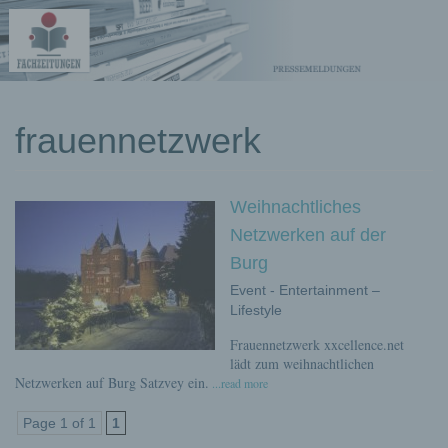
kostenlose
frauennetzwerk
Pressemeldungen
Weihnachtliches
Netzwerken auf der
Burg
Event - Entertainment –
Lifestyle
Frauennetzwerk xxcellence.net
lädt zum weihnachtlichen
Netzwerken auf Burg Satzvey ein.
...read more
Page 1 of 1
1