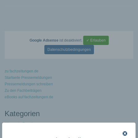
Google Adsense
ist deaktiviert.
✓ Erlauben
Datenschutzbedingungen
zu fachzeitungen.de
Startseite Pressemeldungen
Pressemeldungen schreiben
Zu den Fachbeiträgen
eBooks auf fachzeitungen.de
Kategorien
Allgemein Sonstiges
Arbeit – Erziehung – Bildung
Archaeologie Geschichte Geographie