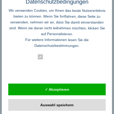
Datenschutzbedingungen
Audio – Video – TV – Radio
Auto – Motorrad – Motorgeräte
Wir verwenden Cookies, um Ihnen das beste Nutzererlebnis
Banken – Kredit – Finanzberatung
bieten zu können. Wenn Sie fortfahren, diese Seite zu
Bau – Mieter – Immobilien
verwenden, nehmen wir an, dass Sie damit einverstanden
Buchbesprechungen Rezensionen Neuerscheinungen
sind. Wenn sie daran nicht teilnehmen möchten, klicken Sie
Burnout-Therapie-Psychologie
auf Personalisieren.
Business – Handel – Gewerbe
Für weitere Informationen lesen Sie die
Computer Software und Spiele
Datenschutzbestimmungen
.
Dienstleistungen – Berater – Gutachter
eBooks und Fachzeitschriften zum aktuellen Zeitgeschehen
Essenziell
Energie – Verbraucher
Ernährung – Umwelt – Natur
Statistik
Event – Entertainment – Lifestyle
Familie-Jugend-Erziehung
Externe Dienste
Firmen
Geisteswissenschaften – Geschichte
✓ Akzeptieren
Handwerk
Handy – Elektronik – Telekommunikation
Heiraten und Hochzeit
Auswahl speichern
Industrie – Produktion
Internet – Portale – Foren – Communities