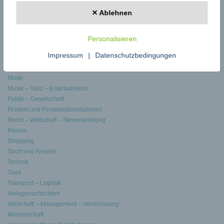
Journalismus – Medien – Publizistik
✕ Ablehnen
KI – Robotik – AI
Kino – Film – Fotografie
Kunst – Kultur – Literatur – Theater
Personalisieren
Marketing – Werbung – PR – Design
Impressum
|
Datenschutzbedingungen
Medien – Journalismus
Medizin Gesundheit – Pflege – Soziales
Mode
Musik – Tanz – Entertainment
Politik – Gesellschaft
Produkt und Firmenpräsentationen
Recht – Wirtschaft – Steuerberatung
Reisen
Shopping
Sport und Freizeit
Technik
Tiere
Transport – Logistik
Verlagsnachrichten
Wirtschaft – Management – Versicherung
Wissenschaft