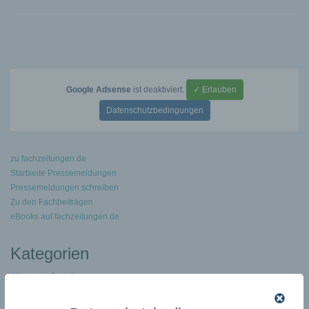
Google Adsense
ist deaktiviert.
✓ Erlauben
Datenschutzbedingungen
zu fachzeitungen.de
Startseite Pressemeldungen
Pressemeldungen schreiben
Zu den Fachbeiträgen
eBooks auf fachzeitungen.de
Kategorien
Allgemein Sonstiges
Arbeit – Erziehung – Bildung
Archaeologie Geschichte Geographie