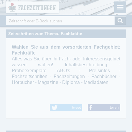
Fachzeitungen.de - Das unabhängige Portal für
Cookie-Einstellungen
Fachmagazine Fachpublikationen & eBooks
Suche
Suchformular
Zeitschriften zum Thema: Fachkräfte
Wählen Sie aus dem vorsortierten Fachgebiet:
Fachkräfte
Alles was Sie über Ihr Fach- oder Interessensgebiet
wissen wollen! Inhaltsbeschreibung -
Probeexemplare -ABO's - Preisinfos -
Fachzeitschriften - Fachzeitungen - Fachbücher -
Hörbücher - Magazine - Diploma - Mediadaten
tweet
teilen