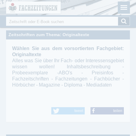
Fachzeitungen.de - Das unabhängige Portal für
Cookie-Einstellungen
Fachmagazine Fachpublikationen & eBooks
Suche
Suchformular
Zeitschriften zum Thema: Originaltexte
Wählen Sie aus dem vorsortierten Fachgebiet:
Originaltexte
Alles was Sie über Ihr Fach- oder Interessensgebiet
wissen wollen! Inhaltsbeschreibung -
Probeexemplare -ABO's - Preisinfos -
Fachzeitschriften - Fachzeitungen - Fachbücher -
Hörbücher - Magazine - Diploma - Mediadaten
tweet
teilen