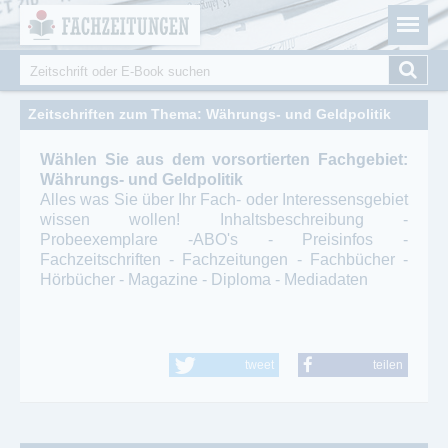
Fachzeitungen.de - Das unabhängige Portal für
Cookie-Einstellungen
Fachmagazine Fachpublikationen & eBooks
Suche
Suchformular
Zeitschriften zum Thema: Währungs- und Geldpolitik
Wählen Sie aus dem vorsortierten Fachgebiet:
Währungs- und Geldpolitik
Alles was Sie über Ihr Fach- oder Interessensgebiet
wissen wollen! Inhaltsbeschreibung -
Probeexemplare -ABO's - Preisinfos -
Fachzeitschriften - Fachzeitungen - Fachbücher -
Hörbücher - Magazine - Diploma - Mediadaten
tweet
teilen