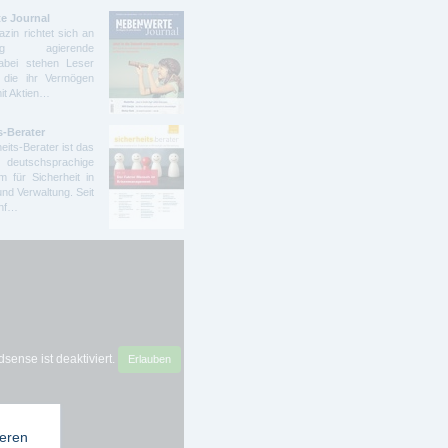
e Journal
zin richtet sich an
ndig agierende
abei stehen Leser
 die ihr Vermögen
mit Aktien…
s-Berater
eits-Berater ist das
deutschsprachige
 für Sicherheit in
und Verwaltung. Seit
ünf…
sense ist deaktiviert.
Erlauben
ieren