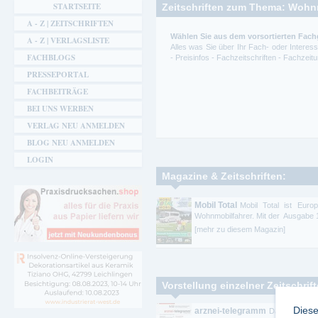
STARTSEITE
Zeitschriften zum Thema: Woh
A - Z | ZEITSCHRIFTEN
Wählen Sie aus dem vorsortierten Fac
A - Z | VERLAGSLISTE
Alles was Sie über Ihr Fach- oder Intere
FACHBLOGS
- Preisinfos - Fachzeitschriften - Fachze
PRESSEPORTAL
FACHBEITRÄGE
BEI UNS WERBEN
VERLAG NEU ANMELDEN
BLOG NEU ANMELDEN
LOGIN
Magazine & Zeitschriften:
Mobil Total
Mobil Total ist Europ
Wohnmobilfahrer. Mit der Ausgabe 1/
[mehr zu diesem Magazin]
Vorstellung einzelner Zeitschrif
Diese
arznei-telegramm
Das arznei-te