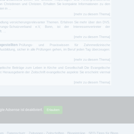
n Christinnen und Christen. Erhalten Sie kompakte Informationen zu den
n in ...
[mehr zu diesem Thema]
dlung versicherungsrelevanter Themen. Erfahren Sie mehr über den DVS.
ngs-Schutzverband e.V, Bonn, ist der Interessenvertreter der
 ...
[mehr zu diesem Thema]
gestellten
Prüfungs- und Praxiswissen für Zahnmedizinische
 Ausbildung, sicher in alle Prüfungen gehen, im Beruf jeden Tag überzeugen:
[mehr zu diesem Thema]
elische Beiträge zum Leben in Kirche und Gesellschaft Die Evangelische
t Herausgeberin der Zeitschrift evangelische aspekte Sie erscheint viermal
[mehr zu diesem Thema]
le Adsense ist deaktiviert.
Erlauben
um
Datenschutz
Zeitungen - Zeitschriften
Blogeinträge
SEO-Tipps für Blogs