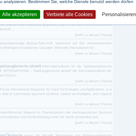
u analysieren. Bestimmen Sie, welche Dienste benutzt werden dürfen
von Arzneimitteln. Das arznei-telegramm® ist neutral und ...
[mehr zu diesem Thema]
Alle akzeptieren
Verbiete alle Cookies
Personalisieren
Arbeiterbewegung
Die Zeitschrift "Beiträge zur Geschichte der
968. Zuerst in der DDR, dort gegründet, nach 1989 dann bei verschiedenen
schrift ...
[mehr zu diesem Thema]
deutschsprachige Bonsai-Zeitschrift, basierend auf den renommiertesten
en Beiträgen europäischer Gestalter. Wertvolle Informationen für ...
[mehr zu diesem Thema]
Spielzeugbranche aktuell
Informationsdienst für die Spielwarenbranche
 INTERNATIONAL - Spielzeugbranche aktuell" der Informationsdienst der
em Kürzel ...
[mehr zu diesem Thema]
Forum International, Magazine for Card Technologies and Applications, is a
the field of card-based payment systems, related technologies, and required
[mehr zu diesem Thema]
 marktführende Magazin im Themenbereich der kartengestützten Systeme
lekommunikation und Kundenbindung sowie der damit verwandten und ...
[mehr zu diesem Thema]
 und Ökumene
Lesen Sie aktuelle Reportagen und Hintergrundberichte