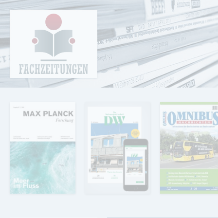
Cookie-Einstellungen
Fachzeitungen.de - Das unabhängige Portal
für Fachmagazine Fachpublikationen &
eBooks