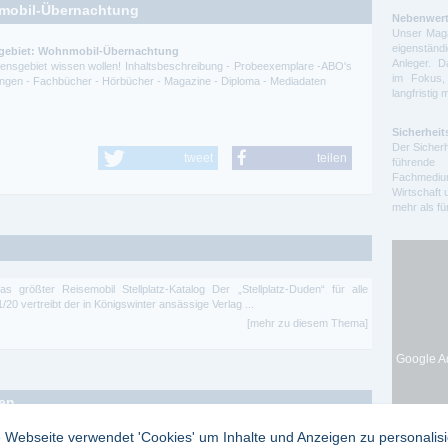
nmobil-Übernachtung
Nebenwert
Unser Maga
eigenstä
hgebiet: Wohnmobil-Übernachtung
Anleger. D
ssensgebiet wissen wollen! Inhaltsbeschreibung - Probeexemplare -ABO's
im Fokus,
itungen - Fachbücher - Hörbücher - Magazine - Diploma - Mediadaten
langfristig 
Sicherheit
Der Sicherh
tweet
teilen
führende 
Fachmedium
Wirtschaft 
mehr als f
as größter Reisemobil Stellplatz-Katalog Der „Stellplatz-Duden“ für alle
20 vertreibt der in Königswinter ansässige Verlag ...
[mehr zu diesem Thema]
Google Ad
ten
 Webseite verwendet 'Cookies' um Inhalte und Anzeigen zu personalis
legramm® informiert bereits im 53. Jahrgang Ärzte, Apotheker und andere