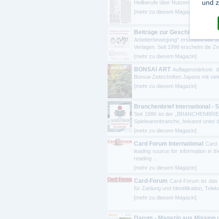
und z
Heilberufe über Nutzen und Risiken 
[mehr zu diesem Magazin]
Beiträge zur Geschichte der 
Arbeiterbewegung" erscheint seit 1
Verlagen. Seit 1998 erscheint die Zeit
[mehr zu diesem Magazin]
BONSAI ART
Auflagenstärkste 
Bonsai-Zeitschriften Japans mit viel
[mehr zu diesem Magazin]
Branchenbrief international - 
Seit 1980 ist der „BRANCHENBRIEF
Spielwarenbranche, bekannt unter d
[mehr zu diesem Magazin]
Card Forum International
Card 
leading source for information in 
reading ...
[mehr zu diesem Magazin]
Card-Forum
Card-Forum ist das
für Zahlung und Identifikation, Te
[mehr zu diesem Magazin]
Darum - Magazin aus Mission