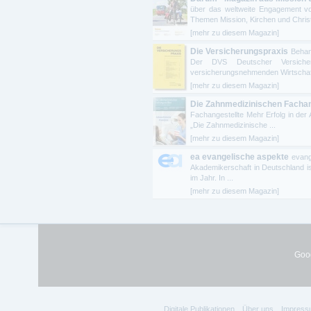
über das weltweite Engagement vo
Themen Mission, Kirchen und Christe
[mehr zu diesem Magazin]
Die Versicherungspraxis
Behan
Der DVS Deutscher Versicheru
versicherungsnehmenden Wirtschaft.
[mehr zu diesem Magazin]
Die Zahnmedizinischen Fachan
Fachangestellte Mehr Erfolg in der
„Die Zahnmedizinische ...
[mehr zu diesem Magazin]
ea evangelische aspekte
evang
Akademikerschaft in Deutschland is
im Jahr. In ...
[mehr zu diesem Magazin]
Goog
Digitale Publikationen
Über uns
Impress