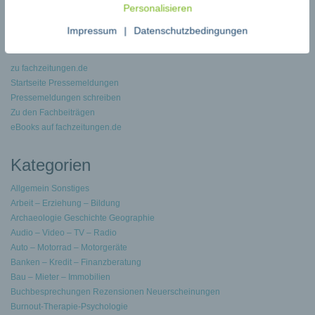
Personalisieren
Datenschutzbedingungen
Impressum
|
Datenschutzbedingungen
zu fachzeitungen.de
Startseite Pressemeldungen
Pressemeldungen schreiben
Zu den Fachbeiträgen
eBooks auf fachzeitungen.de
Kategorien
Allgemein Sonstiges
Arbeit – Erziehung – Bildung
Archaeologie Geschichte Geographie
Audio – Video – TV – Radio
Auto – Motorrad – Motorgeräte
Banken – Kredit – Finanzberatung
Bau – Mieter – Immobilien
Buchbesprechungen Rezensionen Neuerscheinungen
Burnout-Therapie-Psychologie