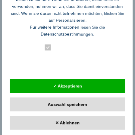
Pressekontakt
verwenden, nehmen wir an, dass Sie damit einverstanden
CREAM COMMUNICATION
sind. Wenn sie daran nicht teilnehmen möchten, klicken Sie
Anne Bettina Leutner
auf Personalisieren.
Schauenburgerstrasse 37
Für weitere Informationen lesen Sie die
Datenschutzbestimmungen
.
20095 Hamburg
+49 40 401 131 010
Essenziell
WEKA@cream-communication.com
Statistik
http://www.cream-communication.com/
Externe Dienste
←
ADWARD und Weltrekord: Christoph Schulte holte den ADWARD nach
Südwestfalen.
BODYART-Künstler Jörg Düsterwald verbindet künstlerisch Mensch und
✓ Akzeptieren
Natur
→
Auswahl speichern
✕ Ablehnen
Google Adsense
ist deaktiviert.
✓ Erlauben