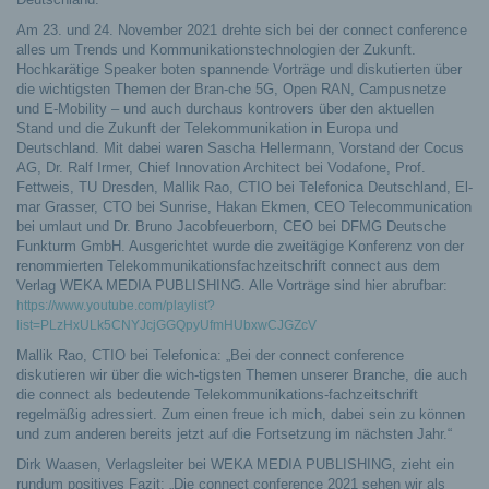
Am 23. und 24. November 2021 drehte sich bei der connect conference
alles um Trends und Kommunikationstechnologien der Zukunft.
Hochkarätige Speaker boten spannende Vorträge und diskutierten über
die wichtigsten Themen der Bran-che 5G, Open RAN, Campusnetze
und E-Mobility – und auch durchaus kontrovers über den aktuellen
Stand und die Zukunft der Telekommunikation in Europa und
Deutschland.
Mit dabei waren Sascha Hellermann, Vorstand der Cocus
AG, Dr. Ralf Irmer, Chief Innovation Architect bei Vodafone, Prof.
Fettweis, TU Dresden, Mallik Rao, CTIO bei Telefonica Deutschland, El-
mar Grasser, CTO bei Sunrise, Hakan Ekmen, CEO Telecommunication
bei umlaut und Dr. Bruno Jacobfeuerborn, CEO bei DFMG Deutsche
Funkturm GmbH. Ausgerichtet wurde die zweitägige Konferenz von der
renommierten Telekommunikationsfachzeitschrift connect aus dem
Verlag WEKA MEDIA PUBLISHING. Alle Vorträge sind hier abrufbar:
https://www.youtube.com/playlist?
list=PLzHxULk5CNYJcjGGQpyUfmHUbxwCJGZcV
Mallik Rao, CTIO bei Telefonica: „Bei der connect conference
diskutieren wir über die wich-tigsten Themen unserer Branche, die auch
die connect als bedeutende Telekommunikations-fachzeitschrift
regelmäßig adressiert. Zum einen freue ich mich, dabei sein zu können
und zum anderen bereits jetzt auf die Fortsetzung im nächsten Jahr.“
Dirk Waasen, Verlagsleiter bei WEKA MEDIA PUBLISHING, zieht ein
rundum positives Fazit: „Die connect conference 2021 sehen wir als