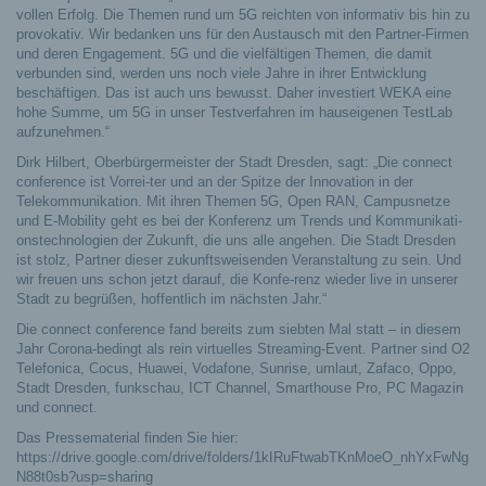
vollen Erfolg. Die Themen rund um 5G reichten von informativ bis hin zu
provokativ. Wir bedanken uns für den Austausch mit den Partner-Firmen
und deren Engagement. 5G und die vielfältigen Themen, die damit
verbunden sind, werden uns noch viele Jahre in ihrer Entwicklung
beschäftigen. Das ist auch uns bewusst. Daher investiert WEKA eine
hohe Summe, um 5G in unser Testverfahren im hauseigenen TestLab
aufzunehmen.“
Dirk Hilbert, Oberbürgermeister der Stadt Dresden, sagt: „Die connect
conference ist Vorrei-ter und an der Spitze der Innovation in der
Telekommunikation. Mit ihren Themen 5G, Open RAN, Campusnetze
und E-Mobility geht es bei der Konferenz um Trends und Kommunikati-
onstechnologien der Zukunft, die uns alle angehen. Die Stadt Dresden
ist stolz, Partner dieser zukunftsweisenden Veranstaltung zu sein. Und
wir freuen uns schon jetzt darauf, die Konfe-renz wieder live in unserer
Stadt zu begrüßen, hoffentlich im nächsten Jahr.“
Die connect conference fand bereits zum siebten Mal statt – in diesem
Jahr Corona-bedingt als rein virtuelles Streaming-Event. Partner sind O2
Telefonica, Cocus, Huawei, Vodafone, Sunrise, umlaut, Zafaco, Oppo,
Stadt Dresden, funkschau, ICT Channel, Smarthouse Pro, PC Magazin
und connect.
Das Pressematerial finden Sie hier:
https://drive.google.com/drive/folders/1kIRuFtwabTKnMoeO_nhYxFwNg
N88t0sb?usp=sharing