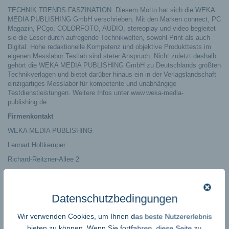
TECHNIK TRENDS FASZINATION. Diesem Motto hat sich die WEKA
MEDIA PUBLISHING GmbH verschrieben. Mit den Marken connect, PC
Magazin, PCgo, COLORFOTO, AUDIO, stereoplay und video begleitet
sie die Leser durch aufregende Technikwelten, sowohl Print als auch
Digital. Hohe redaktionelle Kompetenz und objektive Produkttests im
eigenen Messlabor Testlab sind steter Anspruch. Nicht zuletzt deshalb
gehört die WEKA MEDIA PUBLISHING GmbH zu Deutschlands größten
Technikverlagen und bietet darüber hinaus ein in der Verlagslandschaft
einzigartiges Messlabor für kompetente und unabhängige
Testdienstleistungen. Weitere Infos unter www.weka-media-
publishing.de
Firmenkontakt
WEKA MEDIA PUBLISHING
Lennart Holtkemper
Richard-Reitzner-Allee 2
85540 Haar bei München
+49 89 25556 1211
Datenschutzbedingungen
lholtkemper@connect.de
Wir verwenden Cookies, um Ihnen das beste Nutzererlebnis
https://www.weka-media-publishing.de/
bieten zu können. Wenn Sie fortfahren, diese Seite zu