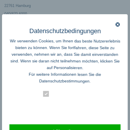
22761 Hamburg
040/870 6000
chla@journalistenverbaende.de
Datenschutzbedingungen
http://www.journalistenverbaende.de
←
Zum fünften Mal findet in Saarbrücken der Gesundheitskongress SALUT!
Wir verwenden Cookies, um Ihnen das beste Nutzererlebnis
statt
bieten zu können. Wenn Sie fortfahren, diese Seite zu
Waldpädagogik 4.0
→
verwenden, nehmen wir an, dass Sie damit einverstanden
sind. Wenn sie daran nicht teilnehmen möchten, klicken Sie
auf Personalisieren.
Für weitere Informationen lesen Sie die
Datenschutzbestimmungen
.
Essenziell
Google Adsense
ist deaktiviert.
✓ Erlauben
Statistik
Datenschutzbedingungen
Externe Dienste
zu fachzeitungen.de