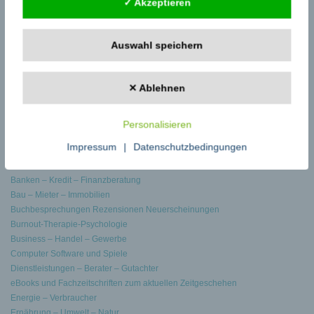
✓ Akzeptieren
Startseite Pressemeldungen
Pressemeldungen schreiben
Zu den Fachbeiträgen
Auswahl speichern
eBooks auf fachzeitungen.de
Kategorien
✕ Ablehnen
Allgemein Sonstiges
Arbeit – Erziehung – Bildung
Personalisieren
Archaeologie Geschichte Geographie
Impressum
|
Datenschutzbedingungen
Audio – Video – TV – Radio
Auto – Motorrad – Motorgeräte
Banken – Kredit – Finanzberatung
Bau – Mieter – Immobilien
Buchbesprechungen Rezensionen Neuerscheinungen
Burnout-Therapie-Psychologie
Business – Handel – Gewerbe
Computer Software und Spiele
Dienstleistungen – Berater – Gutachter
eBooks und Fachzeitschriften zum aktuellen Zeitgeschehen
Energie – Verbraucher
Ernährung – Umwelt – Natur