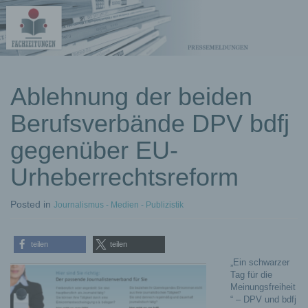
kostenlose
Ablehnung der beiden
Pressemeldungen
Berufsverbände DPV bdfj
gegenüber EU-
Urheberrechtsreform
Posted
in
Journalismus - Medien - Publizistik
teilen
teilen
„Ein schwarzer
Tag für die
Meinungsfreiheit
“ – DPV und bdfj