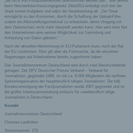
„die nicht von Privatunternehmen übernommen werden darf.“ Wie bereits
beim Netzwerkdurchsetzungsgesetz (NetzDG) entledigt sich hier der
Staat seinen Aufgaben und wälzt die Verantwortung ab. „Der Staat
ermöglicht so den Konzernen, durch die Schaffung der Upload-Filter
zudem ein Alleinstellungsmerkmal zu entwickeln, deren Umgang mit
dem Datenschutz nicht mehr überprüft werden kann. Hier wird ohne Not
den Unternehmen eine weitere Möglichkeit zur Sammlung und
Anhäufung von Daten geboten.“
Nach der aktuellen Abstimmung im EU-Parlament muss noch der Rat
der EU zustimmen. Dies gilt aber als Formsache, da die einzelnen
Regierungen auf Arbeitsebene bereits zugestimmt haben.
Das Journalistenzentrum Deutschland wird durch zwei Berufsverbände
getragen. Der DPV Deutscher Presse Verband – Verband für
Journalisten, gegründet 1989, ist mit ca. 8.000 Mitgliedern die tariffreie
Spitzenorganisation der hauptberuflich tätigen Journalisten. Die bdfj
Bundesvereinigung der Fachjournalisten wurde 2007 gegründet und ist
die größte Interessenvertretung exklusiv für zweitberuflich tätige
Journalisten in Deutschland.
Kontakt
Journalistenzentrum Deutschland
Christian Laufkötter
Stresemannstr. 375