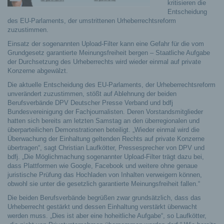
kritisieren die
Entscheidung
des EU-Parlaments, der umstrittenen Urheberrechtsreform
zuzustimmen.
Einsatz der sogenannten Upload-Filter kann eine Gefahr für die vom
Grundgesetz garantierte Meinungsfreiheit bergen – Staatliche Aufgabe
der Durchsetzung des Urheberrechts wird wieder einmal auf private
Konzerne abgewälzt.
Die aktuelle Entscheidung des EU-Parlaments, der Urheberrechtsreform
unverändert zuzustimmen, stößt auf Ablehnung der beiden
Berufsverbände DPV Deutscher Presse Verband und bdfj
Bundesvereinigung der Fachjournalisten.
Deren Vorstandsmitglieder
hatten sich bereits am letzten Samstag an den überregionalen und
überparteilichen Demonstrationen beteiligt. „Wieder einmal wird die
Überwachung der Einhaltung geltenden Rechts auf private Konzerne
übertragen“, sagt Christian Laufkötter, Pressesprecher von DPV und
bdfj. „Die Möglichmachung sogenannter Upload-Filter trägt dazu bei,
dass Plattformen wie Google, Facebook und weitere ohne genaue
juristische Prüfung das Hochladen von Inhalten verweigern können,
obwohl sie unter die gesetzlich garantierte Meinungsfreiheit fallen.“
Die beiden Berufsverbände begrüßen zwar grundsätzlich, dass das
Urheberrecht gestärkt und dessen Einhaltung verstärkt überwacht
werden muss. „Dies ist aber eine hoheitliche Aufgabe“, so Laufkötter,