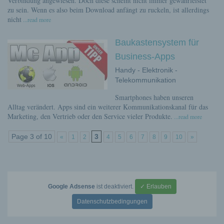
Verbindung angewiesen. Doch diese scheint nicht immer gewährleistet
zu sein. Wenn es also beim Download anfängt zu ruckeln, ist allerdings
nicht
...read more
Baukastensystem für
Business-Apps
Handy - Elektronik -
Telekommunikation
Smartphones haben unseren
Alltag verändert. Apps sind ein weiterer Kommunikationskanal für das
Marketing, den Vertrieb oder den Service vieler Produkte.
...read more
Page 3 of 10
3
«
1
2
4
5
6
7
8
9
10
»
Google Adsense
ist deaktiviert.
✓ Erlauben
Datenschutzbedingungen