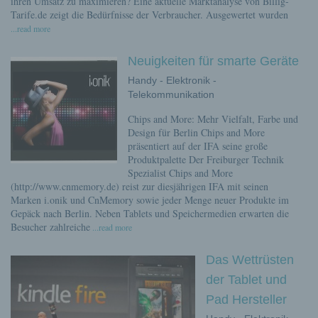
ihren Umsatz zu maximieren? Eine aktuelle Marktanalyse von Billig-
Tarife.de zeigt die Bedürfnisse der Verbraucher. Ausgewertet wurden
...read more
Neuigkeiten für smarte Geräte
Handy - Elektronik -
Telekommunikation
Chips and More: Mehr Vielfalt, Farbe und
Design für Berlin Chips and More
präsentiert auf der IFA seine große
Produktpalette Der Freiburger Technik
Spezialist Chips and More
(http://www.cnmemory.de) reist zur diesjährigen IFA mit seinen
Marken i.onik und CnMemory sowie jeder Menge neuer Produkte im
Gepäck nach Berlin. Neben Tablets und Speichermedien erwarten die
Besucher zahlreiche
...read more
Das Wettrüsten
der Tablet und
Pad Hersteller