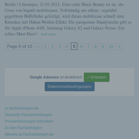
Berlin / Llucmajor, 21.03.2012. Eine echte Black Beauty ist sie, die
Cross von bugatti mobilecases. Vollständig aus edlem, vegetabil
gegerbtem Büffelleder gefertigt, wird dieses mobilecase schnell zum
Klassiker mit Haben-Wollen-Effekt: Die passgenaue Handytasche gibt es
für Apple iPhone 4/4S, Samsung Galaxy S2 und Galaxy Nexus. Ein
echtes Must-Have!
...read more
Page 5 of 10
5
«
1
2
3
4
6
7
8
9
10
»
Google Adsense
ist deaktiviert.
✓ Erlauben
Datenschutzbedingungen
zu fachzeitungen.de
Startseite Pressemeldungen
Pressemeldungen schreiben
Zu den Fachbeiträgen
eBooks auf fachzeitungen.de