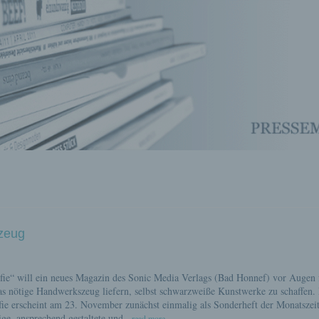
szeug
ie“ will ein neues Magazin des Sonic Media Verlags (Bad Honnef) vor Augen 
as nötige Handwerkszeug liefern, selbst schwarzweiße Kunstwerke zu schaffen.
e erscheint am 23. November zunächst einmalig als Sonderheft der Monatszeit
ige, ansprechend gestaltete und
...read more