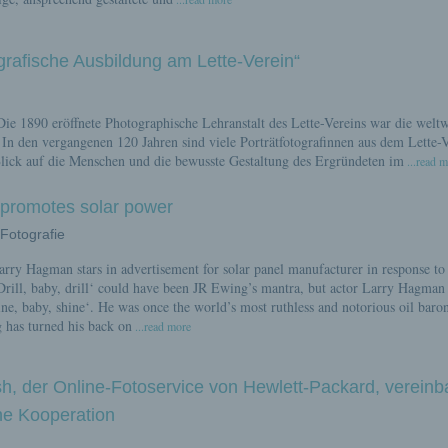
tografische Ausbildung am Lette-Verein“
ie 1890 eröffnete Photographische Lehranstalt des Lette-Vereins war die weltw
. In den vergangenen 120 Jahren sind viele Porträtfotografinnen aus dem Lette-
Blick auf die Menschen und die bewusste Gestaltung des Ergründeten im
...read 
promotes solar power
 Fotografie
arry Hagman stars in advertisement for solar panel manufacturer in response t
 Drill, baby, drill‘ could have been JR Ewing’s mantra, but actor Larry Hagman
ne, baby, shine‘. He was once the world’s most ruthless and notorious oil baro
has turned his back on
...read more
sh, der Online-Fotoservice von Hewlett-Packard, vereinb
che Kooperation