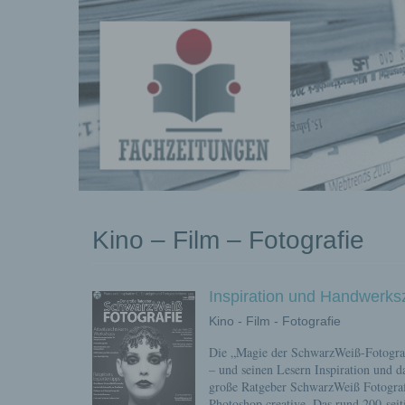
kostenlose
Kino – Film – Fotografie
Pressemeldungen
Inspiration und Handwerk
Kino - Film - Fotografie
Die „Magie der SchwarzWeiß-Fotograf
– und seinen Lesern Inspiration und d
große Ratgeber SchwarzWeiß Fotografi
Photoshop creative. Das rund 200-seit