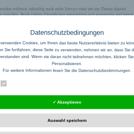
werden weltweit zukünftig noch mehr Service rund um das Thema digitale
 genießen. Beide Online-Dienstleister unterstützen sich gegenseitig und bauen 
ter aus. Die in München ansässige myprinting GmbH, der Spezialist für indivi
 kooperiert ab sofort mit Snapfish, einem der führenden Online-Fotoservices mi
Datenschutzbedingungen
 verwenden Cookies, um Ihnen das beste Nutzererlebnis bieten zu kön
 auf Knopfdruck abrufbar – die Alternative zum öden TV-Al
 Sie fortfahren, diese Seite zu verwenden, nehmen wir an, dass Sie 
verstanden sind. Wenn sie daran nicht teilnehmen möchten, klicken Sie
ollen und Videos – all dies lässt sich heutzutage kaum noch in einem einfach
Personalisieren.
chen DVD und Beamer. Doch technischer Fortschritt muss die Vergangenheit n
Für weitere Informationen lesen Sie die
Datenschutzbestimmungen
.
Essenziell
Statistik
Externe Dienste
Bildern aus dem Eis der Berge von Joseph Vilsmaier
✓ Akzeptieren
Joseph Vilsmaier wurde in Teilen der Darstellung kritisiert, da er die seit me
 mit Guenther und Reinhold Messner am Nanga Parbat geschah, nicht beantwort
te Buch von Reinold Messner „Die weisse
...read more
Auswahl speichern
lmemacher