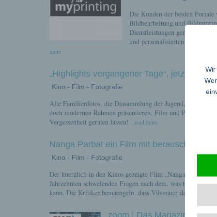
Die Kunden der beiden Portale 
Bildbearbeitung und Bildnutzung
Dienstleistungen gemeinsam wei
und personalisierten Fotodruck,
more
Wir
„Highlights vergangener Tage“, jetzt leicht
Wenn
Kino - Film - Fotografie
ein
Alte Familienfotos, die Diasammlung der Jugend, Schmalfilmr
doch modernen Rahmen präsentieren. Film und Projektor wei
Vergessenheit geraten lassen!
...read more
Nanga Parbat ein Film mit berauschenden 
Kino - Film - Fotografie
Der kuerzlich in den Kinos gezeigte Film „Nanga Parbat“ von 
Jahrzehnten schwelenden Fragen nach dem, was tatsaechlich
kann. Die Kritiker bemaengeln, dass Vilsmaier das beruehm
zoom | Das Magazin der Fi