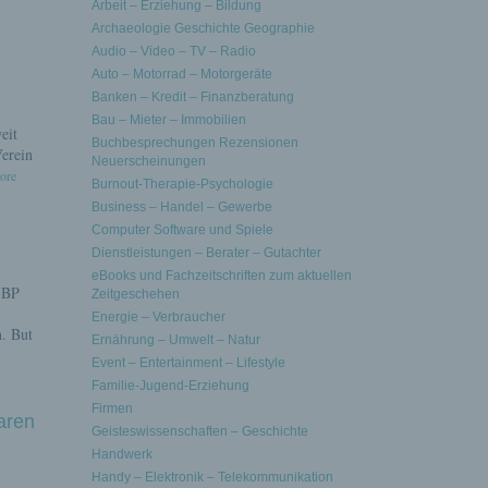
Arbeit – Erziehung – Bildung
Archaeologie Geschichte Geographie
Audio – Video – TV – Radio
Auto – Motorrad – Motorgeräte
Banken – Kredit – Finanzberatung
Bau – Mieter – Immobilien
eit
Buchbesprechungen Rezensionen
Verein
Neuerscheinungen
more
Burnout-Therapie-Psychologie
Business – Handel – Gewerbe
Computer Software und Spiele
Dienstleistungen – Berater – Gutachter
eBooks und Fachzeitschriften zum aktuellen
o BP
Zeitgeschehen
Energie – Verbraucher
n. But
Ernährung – Umwelt – Natur
Event – Entertainment – Lifestyle
Familie-Jugend-Erziehung
Firmen
aren
Geisteswissenschaften – Geschichte
Handwerk
Handy – Elektronik – Telekommunikation