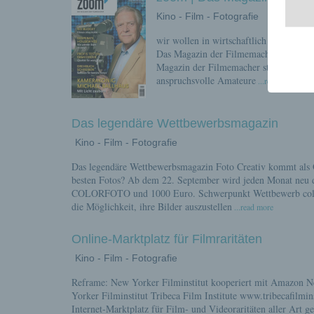
Kino - Film - Fotografie
wir wollen in wirtschaftlich schwierig
Das Magazin der Filmemacher im Berlin
Magazin der Filmemacher stellt die Pra
anspruchsvolle Amateure
...read more
Das legendäre Wettbewerbsmagazin
Kino - Film - Fotografie
Das legendäre Wettbewerbsmagazin Foto Creativ kommt als O
besten Fotos? Ab dem 22. September wird jeden Monat neu de
COLORFOTO und 1000 Euro. Schwerpunkt Wettbewerb colorfot
die Möglichkeit, ihre Bilder auszustellen
...read more
Online-Marktplatz für Filmraritäten
Kino - Film - Fotografie
Reframe: New Yorker Filminstitut kooperiert mit Amazon Ne
Yorker Filminstitut Tribeca Film Institute www.tribecafilm
Internet-Marktplatz für Film- und Videoraritäten aller Art 