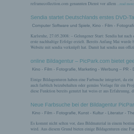
reframecollection.com genannten Dienst vor allem
...read more
Sendia startet Deutschlands erstes DVD-T
Computer Software und Spiele, Kino - Film - Fotograf
Karlsruhe, 27.05.2008: – Gelungener Start: Sendia hat nac
erste nachhaltige Erfolge erzielt. Bereits Anfang Mai wurde 
Website mit sendia verknüpft hat. Damit hat sendia nun offiz
online Bildagentur – PicPark.com bietet g
Kino - Film - Fotografie, Marketing - Werbung – PR -
Einige Bildagenturen haben eine Farbsuche integriert, da ei
auch farblich beizubehalten oder gemäss Vorlage für ein Pr
diese Funktion bereits genutzt hat weiss er aus Erfahrunng, d
Neue Farbsuche bei der Bildagentur PicPa
Kino - Film - Fotografie, Kunst - Kultur - Literatur - Th
Es kommt nicht selten vor, dass Bildmaterial in einem best
wird. Aus diesem Grund bieten einige Bildagenturen eine Fa