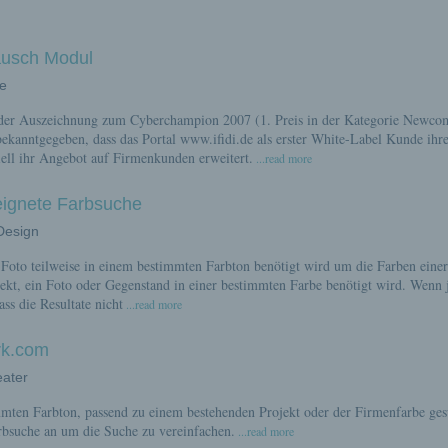
ausch Modul
ie
h der Auszeichnung zum Cyberchampion 2007 (1. Preis in der Kategorie Newco
bekanntgegeben, dass das Portal www.ifidi.de als erster White-Label Kunde ihr
iell ihr Angebot auf Firmenkunden erweitert.
...read more
eeignete Farbsuche
 Design
n Foto teilweise in einem bestimmten Farbton benötigt wird um die Farben eine
ojekt, ein Foto oder Gegenstand in einer bestimmten Farbe benötigt wird. Wenn
ass die Resultate nicht
...read more
rk.com
eater
immten Farbton, passend zu einem bestehenden Projekt oder der Firmenfarbe ges
rbsuche an um die Suche zu vereinfachen.
...read more