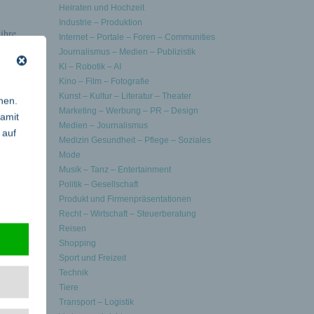
Heiraten und Hochzeit
Industrie – Produktion
ihre
Internet – Portale – Foren – Communities
duellen
Journalismus – Medien – Publizistik
t
...read
KI – Robotik – AI
Kino – Film – Fotografie
Kunst – Kultur – Literatur – Theater
nen.
ltag
Marketing – Werbung – PR – Design
damit
Medien – Journalismus
 auf
Medizin Gesundheit – Pflege – Soziales
en und
Mode
icht in
Musik – Tanz – Entertainment
Politik – Gesellschaft
Produkt und Firmenpräsentationen
Recht – Wirtschaft – Steuerberatung
Reisen
Shopping
hreren
Sport und Freizeit
eten
Technik
Tiere
Transport – Logistik