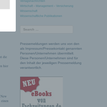
Verlagsnachrichten
Wirtschaft – Management – Versicherung
Wissenschaft
zoom |
Wissenschaftliche Publikationen
Das
Pressemeldungen werden uns von den
als Impressum/Pressekontakt genannten
Personen/Unternehmen übermittelt.
t die
Diese Personen/Unternehmen sind für
den Inhalt der jeweiligen Pressemeldung
n hier
verantwortlich.
e New
 einen