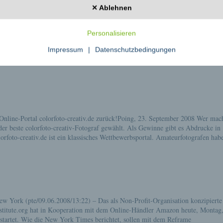
✕ Ablehnen
er Zeit Neues wagen. Und hoffen sehr, Sie sind dabei! Anfang August erscheint 
Personalisieren
er Fachverlag Schiele & Schön zum ersten Mal! zoom ist erfrischend anders. 
xis in den Vordergrund: Kurzfilm, Spielfilm, Doku. zoom wendet sich an
Impressum
|
Datenschutzbedingungen
nline-Portal colorfoto-creativ.de zurück!Poing, 23. September 2008 Wer mach
r beste colorfoto-creativ-Fotograf gewählt. Als Gewinne gibt es Abdrucke in
o-creativ.de ist ein klassisches Wettbewerbsportal. Amateurfotografen habe
w York (pte/09.06.2008/13:22) – Das als Non-Profit-Organisation konzipiert
institute.org hat in Kooperation mit dem Online-Händler Amazon heute, Montag,
gestartet. Wie die New York Times berichtet, sollen mit dem Reframe