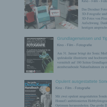
Kino - Film - Fot
Das Dresdner Fotof
3D-Fotografie und 
3D-Fotos von Pixe
Aufschwung. Dank d
heutigen anspruchs
Grundlagenwissen und Ti
Kino - Film - Fotografie
Am 31. Januar bringt der Sonic Med
spektakulär illustrierte und hochwer
vermittelt auf 180 Seiten Grundlage
atemberaubende Nahaufnahmen zu ers
Opulent ausgestattete Sond
Kino - Film - Fotografie
Mit zwei opulent ausgestatteten Sonde
Honnef) ambitionierten Hobbyfotograf
Optimum herauszuholen. Das große Di