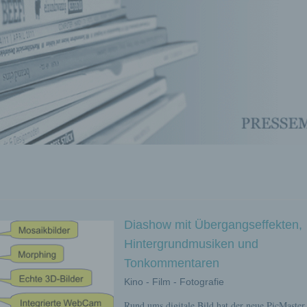
Diashow mit Übergangseffekten,
Hintergrundmusiken und
Tonkommentaren
Kino - Film - Fotografie
Rund ums digitale Bild hat der neue PicMaster