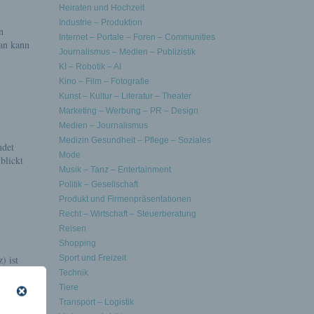
Heiraten und Hochzeit
Industrie – Produktion
n
Internet – Portale – Foren – Communities
an kann
Journalismus – Medien – Publizistik
KI – Robotik – AI
Kino – Film – Fotografie
Kunst – Kultur – Literatur – Theater
Marketing – Werbung – PR – Design
Medien – Journalismus
Medizin Gesundheit – Pflege – Soziales
ndet
Mode
blickt
Musik – Tanz – Entertainment
Politik – Gesellschaft
Produkt und Firmenpräsentationen
Recht – Wirtschaft – Steuerberatung
Reisen
Shopping
) ist
Sport und Freizeit
als im
Technik
(Hann.
Tiere
Transport – Logistik