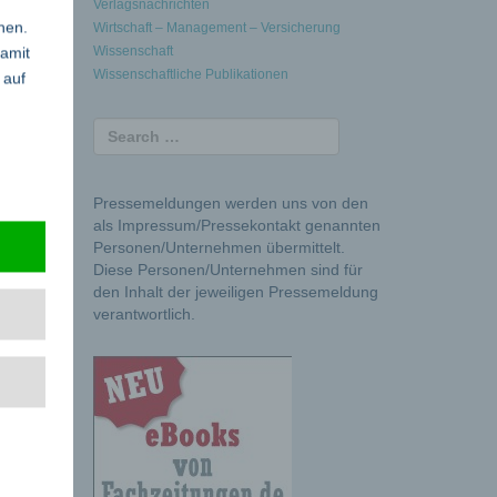
Verlagsnachrichten
nen.
Wirtschaft – Management – Versicherung
damit
Wissenschaft
Wissenschaftliche Publikationen
 auf
 Sie
Pressemeldungen werden uns von den
als Impressum/Pressekontakt genannten
Personen/Unternehmen übermittelt.
Diese Personen/Unternehmen sind für
den Inhalt der jeweiligen Pressemeldung
nke
verantwortlich.
elle
aft wenn