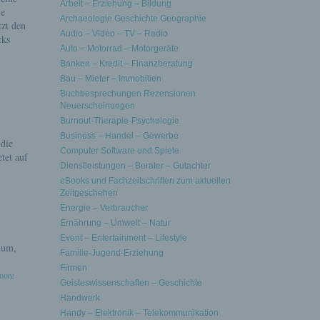
Arbeit – Erziehung – Bildung
ie
Archaeologie Geschichte Geographie
tzt den
Audio – Video – TV – Radio
cks
Auto – Motorrad – Motorgeräte
Banken – Kredit – Finanzberatung
Bau – Mieter – Immobilien
Buchbesprechungen Rezensionen
Neuerscheinungen
Burnout-Therapie-Psychologie
Business – Handel – Gewerbe
 die
Computer Software und Spiele
tet auf
Dienstleistungen – Berater – Gutachter
eBooks und Fachzeitschriften zum aktuellen
Zeitgeschehen
Energie – Verbraucher
Ernährung – Umwelt – Natur
Event – Entertainment – Lifestyle
ium,
Familie-Jugend-Erziehung
Firmen
 more
Geisteswissenschaften – Geschichte
Handwerk
Handy – Elektronik – Telekommunikation