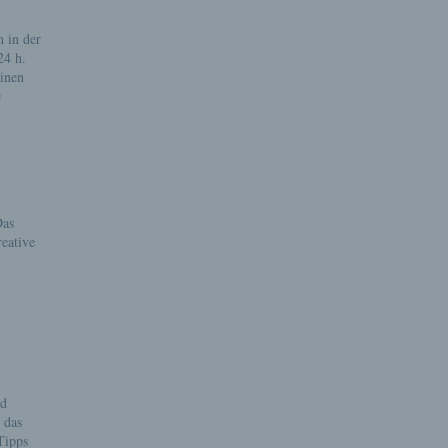
n in der
24 h.
einen
e
Das
reative
ad
 das
Tipps