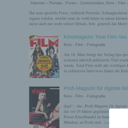
Internet – Portale - Foren - Communities, Kino - Film 
Hat man spezielle Fotos, vielleicht Portraits, Schnappschü
eignen würden, möchte man sie wohl kaum in einem kleinen 
meist auch nur recht schwer Details, bzw. generell das Moti
Kinomagazin Total Film neu
Kino - Film - Fotografie
Am 18. März bringt der Verlag bpa spo
sechsmal jährlich publizierte Titel ers
wurde. Total Film stellt alle wichtige
in exklusiven Interviews hinter die Kuli
Profi-Magazin für digitale B
Kino - Film - Fotografie
digit! – das „Profi-Magazin für digita
der vor 19 Jahren gegründete, bislang 
Presse-Einzelhandel zu finden. Mit dem 
Münden) an Profis und
...read more