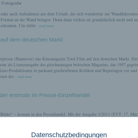
- Fotografie
sse oder auch Aufnahmen aus dem Urlaub, die sich wunderbar zur Wanddekoratio
Format an die Wand bringen. Denn dann wirken sie grundsätzlich nicht und m
v erkennen. Um dafür
...read more
 auf dem deutschen Markt
rtpresse (Hannover) das Kinomagazin Total Film auf den deutschen Markt. Der
cheint als Lizenzausgabe des gleichnamigen britischen Magazins, das 1997 gegrü
n Kino-Produktionen in packend geschriebenen Kritiken und Reportagen vor und 
ssen des
...read more
ilder erstmals im Presse-Einzelhandel
le Bilder“ – kommt in den Pressehandel. Mit der Ausgabe 1/2011 (EVT: 17. März
nur im Abonnement und in ausgewählten Fachgeschäften erhältliche Titel erstm
zweimonatlich publizierten Magazin richtet sich die Klie Verlagsgesellschaft 
Datenschutzbedingungen