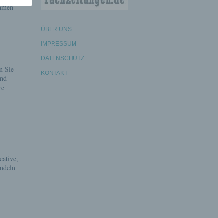
ahmen
ÜBER UNS
IMPRESSUM
DATENSCHUTZ
n Sie
KONTAKT
und
re
r
eative,
ündeln