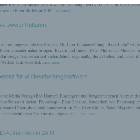
äner Erotik im Burlesque Stil war am Sonntag, den 07.03.2011, in Kiel im R
ese und ihren Burlesque Stil?
...read more
ve zweier Kulturen
zeit ein ungewöhnliches Projekt: Mit Ihrer Fotoausstellung „BavarIndia“ wolle
ulturen einander näher bringen: Bayern und Indien. Peter Müller aus München 
tarnberger See reisen seit vielen Jahren regelmäßig durch Indien und haben ih
en Werken zum Ausdruck
...read more
tenz für Bildbearbeitungssoftware
onic Media Verlag (Bad Honnef) Einsteigern und fortgeschrittenen Nutzern de
op Nutzwert bieten. Photoshop – Erste Schritte, Sonderheft von Photoshop cr
dvanced Photoshop, sind bundesweit im Handel erhältlich. Beide Magazine b
er übersichtlichen Struktur und eignen sich
...read more
 3D-Aufnahmen in 24 h!