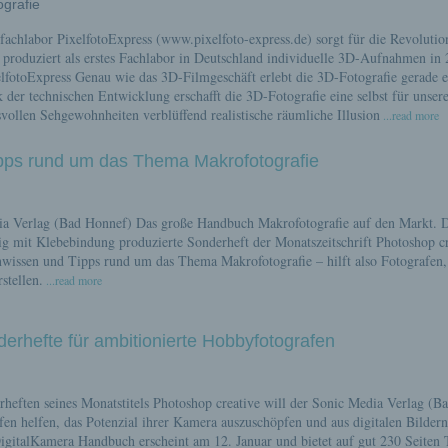
ografie
achlabor PixelfotoExpress (www.pixelfoto-express.de) sorgt für die Revolutio
produziert als erstes Fachlabor in Deutschland individuelle 3D-Aufnahmen in 
lfotoExpress Genau wie das 3D-Filmgeschäft erlebt die 3D-Fotografie gerade 
er technischen Entwicklung erschafft die 3D-Fotografie eine selbst für unser
vollen Sehgewohnheiten verblüffend realistische räumliche Illusion
...read more
pps rund um das Thema Makrofotografie
ia Verlag (Bad Honnef) Das große Handbuch Makrofotografie auf den Markt. 
tig mit Klebebindung produzierte Sonderheft der Monatszeitschrift Photoshop c
nwissen und Tipps rund um das Thema Makrofotografie – hilft also Fotografen,
tellen.
...read more
erhefte für ambitionierte Hobbyfotografen
rheften seines Monatstitels Photoshop creative will der Sonic Media Verlag (B
en helfen, das Potenzial ihrer Kamera auszuschöpfen und aus digitalen Bildern
gitalKamera Handbuch erscheint am 12. Januar und bietet auf gut 230 Seiten 