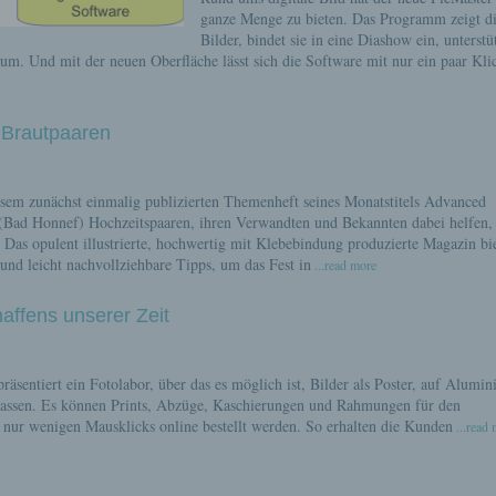
ganze Menge zu bieten. Das Programm zeigt d
Bilder, bindet sie in eine Diashow ein, unterstü
um. Und mit der neuen Oberfläche lässt sich die Software mit nur ein paar Kli
 Brautpaaren
esem zunächst einmalig publizierten Themenheft seines Monatstitels Advanced
(Bad Honnef) Hochzeitspaaren, ihren Verwandten und Bekannten dabei helfen,
 Das opulent illustrierte, hochwertig mit Klebebindung produzierte Magazin bie
und leicht nachvollziehbare Tipps, um das Fest in
...read more
affens unserer Zeit
entiert ein Fotolabor, über das es möglich ist, Bilder als Poster, auf Alumin
u lassen. Es können Prints, Abzüge, Kaschierungen und Rahmungen für den
nur wenigen Mausklicks online bestellt werden. So erhalten die Kunden
...read