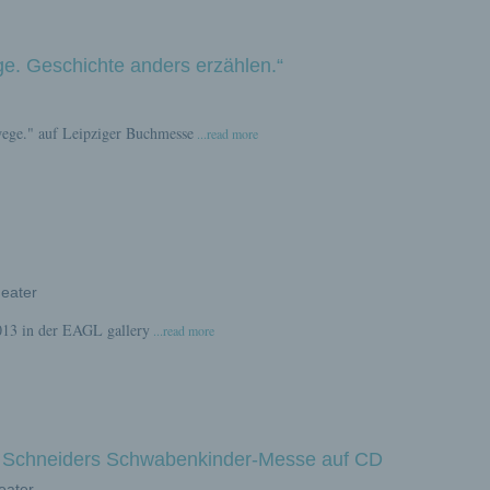
ge. Geschichte anders erzählen.“
ege." auf Leipziger Buchmesse
...read more
heater
013 in der EAGL gallery
...read more
t Schneiders Schwabenkinder-Messe auf CD
heater