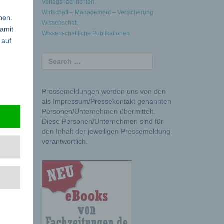
Verlagsnachrichten
Wirtschaft – Management – Versicherung
nen.
Wissenschaft
damit
Wissenschaftliche Publikationen
 auf
ler und
 damals
Pressemeldungen werden uns von den
als Impressum/Pressekontakt genannten
Personen/Unternehmen übermittelt.
Diese Personen/Unternehmen sind für
den Inhalt der jeweiligen Pressemeldung
verantwortlich.