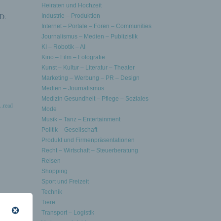
Heiraten und Hochzeit
CD.
Industrie – Produktion
Internet – Portale – Foren – Communities
Journalismus – Medien – Publizistik
KI – Robotik – AI
Kino – Film – Fotografie
Kunst – Kultur – Literatur – Theater
Marketing – Werbung – PR – Design
Medien – Journalismus
Medizin Gesundheit – Pflege – Soziales
..read
Mode
Musik – Tanz – Entertainment
Politik – Gesellschaft
Produkt und Firmenpräsentationen
Recht – Wirtschaft – Steuerberatung
Reisen
Shopping
Sport und Freizeit
Technik
Tiere
Transport – Logistik