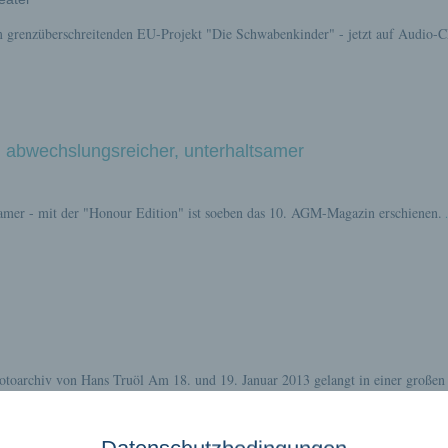
m grenzüberschreitenden EU-Projekt "Die Schwabenkinder" - jetzt auf Audio-
 abwechslungsreicher, unterhaltsamer
samer - mit der "Honour Edition" ist soeben das 10. AGM-Magazin erschienen.
.
toarchiv von Hans Truöl Am 18. und 19. Januar 2013 gelangt in einer großen
iv von Hans Truöl zur Versteigerung.
...read more