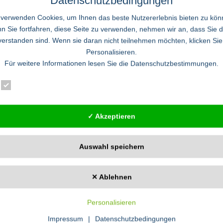
Datenschutzbedingungen
 verwenden Cookies, um Ihnen das beste Nutzererlebnis bieten zu kön
 Sie fortfahren, diese Seite zu verwenden, nehmen wir an, dass Sie 
ater
verstanden sind. Wenn sie daran nicht teilnehmen möchten, klicken Sie
Personalisieren.
nmuseum präsentiert vom 13.1. bis 10.3.2013 Arbeiten zeitgenössischer
Für weitere Informationen lesen Sie die
Datenschutzbestimmungen
.
a Lisa – das weltberühmte Ölgemälde von Leonardo da Vinci inspirierte Künst
wurde zum Sinnbild weiblicher Schönheit und Medienikone. Die bekannteste und
 Auseinandersetzung mit dem Bild ist jene von
...read more
Essenziell
Statistik
Externe Dienste
✓ Akzeptieren
ung von Tandoran". Der Roman verwebt die Wissenschaft des Yogas mit den
Auswahl speichern
..read more
✕ Ablehnen
arten der Natur
Personalisieren
Impressum
|
Datenschutzbedingungen