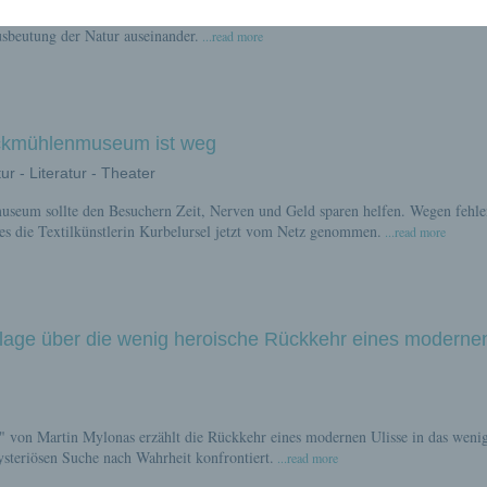
. manchmal" von Ricarda Paech setzt sich kritisch mit Themen wie Umweltsünde
sbeutung der Natur auseinander.
...read more
ickmühlenmuseum ist weg
ur - Literatur - Theater
useum sollte den Besuchern Zeit, Nerven und Geld sparen helfen. Wegen fehle
 es die Textilkünstlerin Kurbelursel jetzt vom Netz genommen.
...read more
lage über die wenig heroische Rückkehr eines moderne
 von Martin Mylonas erzählt die Rückkehr eines modernen Ulisse in das weni
ysteriösen Suche nach Wahrheit konfrontiert.
...read more