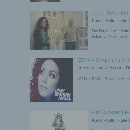
Jeder Besucher e
Kunst - Kultur - Lite
Die Düsseldorfer Künst
Sebastian Noss.
...read 
IZMY – Single und Vi
Kunst - Kultur - Literatur - T
IZMY - Broken Angel
...read mo
Hal Buckner | P
Kunst - Kultur - Lite