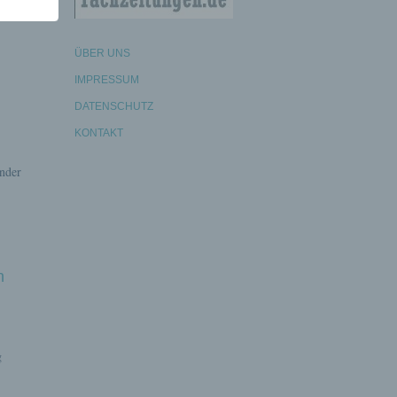
n,
ÜBER UNS
IMPRESSUM
DATENSCHUTZ
KONTAKT
nder
n
g