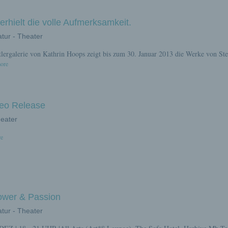
rhielt die volle Aufmerksamkeit.
ratur - Theater
lergalerie von Kathrin Hoops zeigt bis zum 30. Januar 2013 die Werke von St
more
deo Release
heater
re
ower & Passion
ratur - Theater