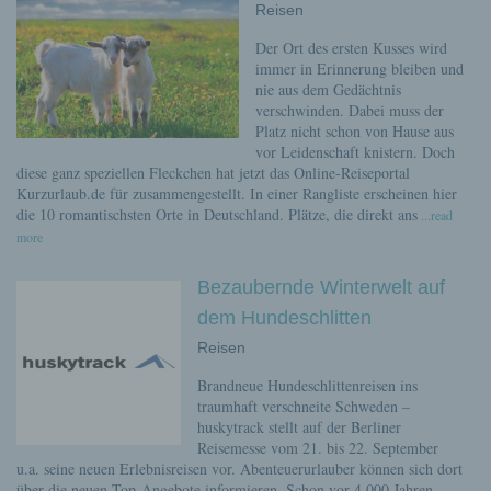
Reisen
Der Ort des ersten Kusses wird
immer in Erinnerung bleiben und
nie aus dem Gedächtnis
verschwinden. Dabei muss der
Platz nicht schon von Hause aus
vor Leidenschaft knistern. Doch
diese ganz speziellen Fleckchen hat jetzt das Online-Reiseportal
Kurzurlaub.de für zusammengestellt. In einer Rangliste erscheinen hier
die 10 romantischsten Orte in Deutschland. Plätze, die direkt ans
...read
more
Bezaubernde Winterwelt auf
dem Hundeschlitten
Reisen
Brandneue Hundeschlittenreisen ins
traumhaft verschneite Schweden –
huskytrack stellt auf der Berliner
Reisemesse vom 21. bis 22. September
u.a. seine neuen Erlebnisreisen vor. Abenteuerurlauber können sich dort
über die neuen Top-Angebote informieren. Schon vor 4.000 Jahren