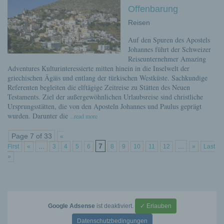
Offenbarung
Reisen
Auf den Spuren des Apostels
Johannes führt der Schweizer
Reiseunternehmer Amazing
Adventures Kulturinteressierte mitten hinein in die Inselwelt der
griechischen Ägäis und entlang der türkischen Westküste. Sachkundige
Referenten begleiten die elftägige Zeitreise zu Stätten des Neuen
Testaments. Ziel der außergewöhnlichen Urlaubsreise sind christliche
Ursprungsstätten, die von den Aposteln Johannes und Paulus geprägt
wurden. Darunter die
...read more
Page 7 of 33
«
...
7
...
First
«
3
4
5
6
8
9
10
11
12
»
Last
»
Google Adsense
ist deaktiviert.
✓ Erlauben
Datenschutzbedingungen