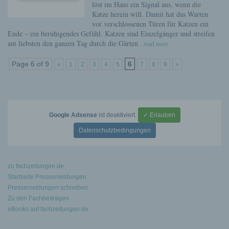
löst im Haus ein Signal aus, wenn die
Katze herein will. Damit hat das Warten
vor verschlossenen Türen für Katzen ein
Ende – ein beruhigendes Gefühl. Katzen sind Einzelgänger und streifen
am liebsten den ganzen Tag durch die Gärten
...read more
Page 6 of 9
6
«
1
2
3
4
5
7
8
9
»
Google Adsense
ist deaktiviert.
✓ Erlauben
Datenschutzbedingungen
zu fachzeitungen.de
Startseite Pressemeldungen
Pressemeldungen schreiben
Zu den Fachbeiträgen
eBooks auf fachzeitungen.de