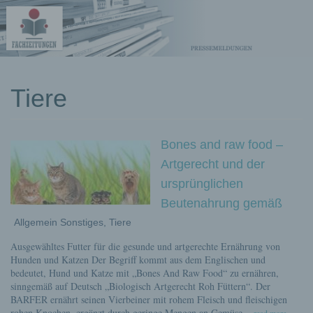
kostenlose
Tiere
Pressemeldungen
Bones and raw food –
Artgerecht und der
ursprünglichen
Beutenahrung gemäß
Allgemein Sonstiges, Tiere
Ausgewähltes Futter für die gesunde und artgerechte Ernährung von
Hunden und Katzen Der Begriff kommt aus dem Englischen und
bedeutet, Hund und Katze mit „Bones And Raw Food“ zu ernähren,
sinngemäß auf Deutsch „Biologisch Artgerecht Roh Füttern“. Der
BARFER ernährt seinen Vierbeiner mit rohem Fleisch und fleischigen
rohen Knochen, ergänzt durch geringe Mengen an Gemüse,