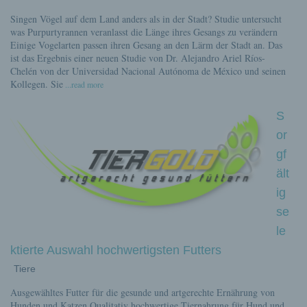
Singen Vögel auf dem Land anders als in der Stadt? Studie untersucht
was Purpurtyrannen veranlasst die Länge ihres Gesangs zu verändern
Einige Vogelarten passen ihren Gesang an den Lärm der Stadt an. Das
ist das Ergebnis einer neuen Studie von Dr. Alejandro Ariel Ríos-
Chelén von der Universidad Nacional Autónoma de México und seinen
Kollegen. Sie
...read more
S
or
gf
ält
ig
se
le
ktierte Auswahl hochwertigsten Futters
Tiere
Ausgewähltes Futter für die gesunde und artgerechte Ernährung von
Hunden und Katzen Qualitativ hochwertige Tiernahrung für Hund und