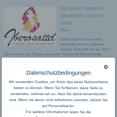
Die ganze Palette der
klassischen Kunst im
Sattel
Tiere
Endlich Herbst! Nun kommt
wieder die Zeit der entspannte
Ausritte. Und nicht nur das: Jetzt
gibt es wieder jede Menge interessante Termine für Pferdefreunde.
Gleich zwei Events finden zeitgleich am 22. September statt: die
Friesenzuchtschau auf Gut Piesing bei Freising und das Barock-Festival
„Klein Golega“ auf dem Schwanenhof in Frankfurt. Iberosattel wird
Datenschutzbedingungen
dabei sein und
...read more
Wir verwenden Cookies, um Ihnen das beste Nutzererlebnis
ehor
bieten zu können. Wenn Sie fortfahren, diese Seite zu
ses
verwenden, nehmen wir an, dass Sie damit einverstanden
sind. Wenn sie daran nicht teilnehmen möchten, klicken Sie
–
auf Personalisieren.
Deut
Für weitere Informationen lesen Sie die
schl