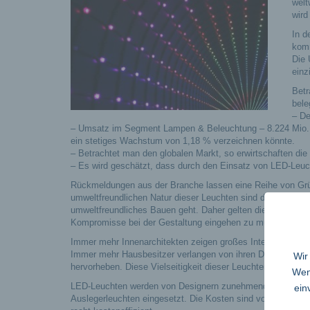
welt
wird
In d
komm
Die 
einz
Betr
bele
– De
– Umsatz im Segment Lampen & Beleuchtung – 8.224 Mio. U
ein stetiges Wachstum von 1,18 % verzeichnen könnte.
– Betrachtet man den globalen Markt, so erwirtschaften d
– Es wird geschätzt, dass durch den Einsatz von LED-Leuch
Rückmeldungen aus der Branche lassen eine Reihe von Grü
umweltfreundlichen Natur dieser Leuchten sind diese Leuc
umweltfreundliches Bauen geht. Daher gelten diese Leuchte
Kompromisse bei der Gestaltung eingehen zu müssen.
Immer mehr Innenarchitekten zeigen großes Interesse dara
Immer mehr Hausbesitzer verlangen von ihren Designern,
Wir
hervorheben. Diese Vielseitigkeit dieser Leuchten ist eine
Wenn
LED-Leuchten werden von Designern zunehmend in Form von
ein
Auslegerleuchten eingesetzt. Die Kosten sind von Marke zu M