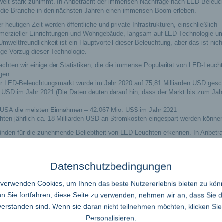
weit stark zunimmt. In Anbetracht der immensen Nachfrage nach LED-Beleuc
 die Branche in den nächsten Jahren einen immensen Boom erleben.
er heutigen Zeit werden öffentliche und private Infrastrukturen, einschließlich
erzieller Einrichtungen und Wohngebäude, langsam auf LED-Technologie umg
Umweltfreundlichkeit ist ein Hauptvorteil dieser Beleuchtung, aber das ist nich
ige Vorzug dieser Technologie.
achten wir einige der Statistiken, die die immense Popularität von LED-Leucht
gen.
r LED-Beleuchtungsmarkt wurde im Jahr 2020 auf 75,81 Milliarden USD gesc
SD im Jahr 2021 (Die Daten deuten darauf hin, dass der Markt bis zum Jah
ie USA die meisten Einnahmen – 42.067 Mio. US$ im Jahr 2021
ten jährlich ca. 18 Milliarden USD an Stromkosten eingespart werden könne
nden für die zunehmende Beliebtheit von LED-Leuchten erkennen. In Anbetra
hten zu einem Muss geworden, wenn es um die Einhaltung von Normen für
n als Seelenverwandte für Designer, die mit LED-Leuchten spielen können, o
Datenschutzbedingungen
n, Kleiderschränke, Wandschränke und Küchen in stilvolle Möbel zu verwande
 dass sie bestimmte Gemälde, Wandoberflächen und Wandstrukturen mit LED-
 verwenden Cookies, um Ihnen das beste Nutzererlebnis bieten zu kön
r der Hauptgründe für die zunehmende Beliebtheit von LED-Leuchten.
 Sie fortfahren, diese Seite zu verwenden, nehmen wir an, dass Sie 
 Röhrenleuchten, Lichtbändern, Flächenleuchten, dekorativen Leuchten und
verstanden sind. Wenn sie daran nicht teilnehmen möchten, klicken Sie
arke unterschiedlich, aber in Anbetracht ihres Wertes und ihrer Effizienz si
Personalisieren.