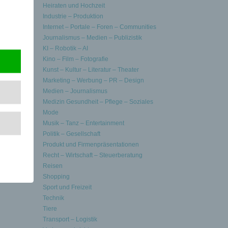
Heiraten und Hochzeit
orgaben
Industrie – Produktion
Internet – Portale – Foren – Communities
Journalismus – Medien – Publizistik
KI – Robotik – AI
Kino – Film – Fotografie
Kunst – Kultur – Literatur – Theater
Marketing – Werbung – PR – Design
Medien – Journalismus
Medizin Gesundheit – Pflege – Soziales
Mode
Musik – Tanz – Entertainment
Politik – Gesellschaft
Produkt und Firmenpräsentationen
Recht – Wirtschaft – Steuerberatung
Reisen
Shopping
Sport und Freizeit
Technik
Tiere
Transport – Logistik