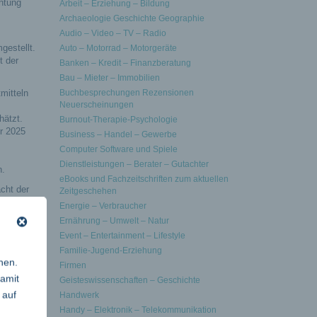
htung
Arbeit – Erziehung – Bildung
Archaeologie Geschichte Geographie
Audio – Video – TV – Radio
estellt.
Auto – Motorrad – Motorgeräte
t der
Banken – Kredit – Finanzberatung
Bau – Mieter – Immobilien
mitteln
Buchbesprechungen Rezensionen
Neuerscheinungen
hätzt.
Burnout-Therapie-Psychologie
r 2025
Business – Handel – Gewerbe
Computer Software und Spiele
Dienstleistungen – Berater – Gutachter
n.
eBooks und Fachzeitschriften zum aktuellen
cht der
Zeitgeschehen
Energie – Verbraucher
hne
Ernährung – Umwelt – Natur
Event – Entertainment – Lifestyle
ln.
Familie-Jugend-Erziehung
Leuchten
nen.
Firmen
damit
Geisteswissenschaften – Geschichte
 auf
Handwerk
nd sie
Handy – Elektronik – Telekommunikation