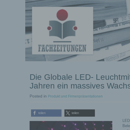
kostenlose
Die Globale LED- Leuchtmitt
Pressemeldungen
Jahren ein massives Wachs
Posted
in
Produkt und Firmenpräsentationen
teilen
teilen
LED-
Bele