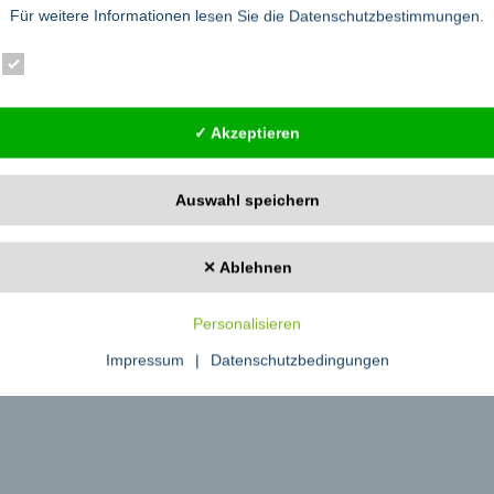
Für weitere Informationen lesen Sie die
Datenschutzbestimmungen
.
 Außerdem sind diese Leuchten extrem langlebig, und aufgrund staatlicher V
n für LED-Leuchten.
Essenziell
Statistik
Externe Dienste
D nach Südwestfalen.
→
✓ Akzeptieren
Auswahl speichern
✕ Ablehnen
ktiviert.
✓ Erlauben
Datenschutzbedingungen
Personalisieren
Impressum
|
Datenschutzbedingungen