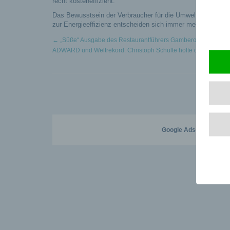
recht kosteneffizient.
Das Bewusstsein der Verbraucher für die Umwelt nimmt zu.
zur Energieeffizienz entscheiden sich immer mehr Mensche
←
„Süße“ Ausgabe des Restaurantführers Gambero Rosso
ADWARD und Weltrekord: Christoph Schulte holte den ADWAR
Google Adsense
ist dea