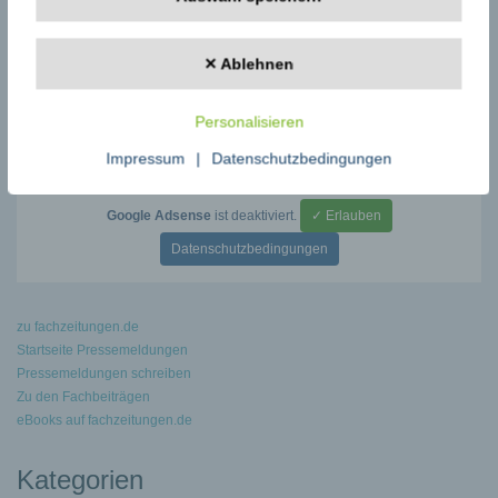
←
Ausstellung in Kooperation mit dem Kunstmagazin Hi-Fructose
Diabetes: Kein Medikament ist so effektiv wie Bewegung!
→
✕ Ablehnen
Personalisieren
Impressum
|
Datenschutzbedingungen
Google Adsense
ist deaktiviert.
✓ Erlauben
Datenschutzbedingungen
zu fachzeitungen.de
Startseite Pressemeldungen
Pressemeldungen schreiben
Zu den Fachbeiträgen
eBooks auf fachzeitungen.de
Kategorien