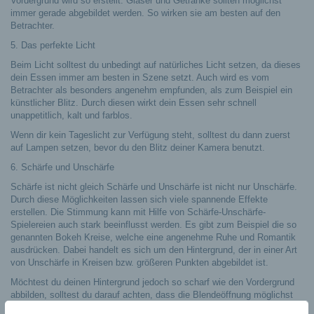
Vordergrund wird so erstellt. Gläser und Getränke sollten möglichst
immer gerade abgebildet werden. So wirken sie am besten auf den
Betrachter.
5. Das perfekte Licht
Beim Licht solltest du unbedingt auf natürliches Licht setzen, da dieses
dein Essen immer am besten in Szene setzt. Auch wird es vom
Betrachter als besonders angenehm empfunden, als zum Beispiel ein
künstlicher Blitz. Durch diesen wirkt dein Essen sehr schnell
unappetitlich, kalt und farblos.
Wenn dir kein Tageslicht zur Verfügung steht, solltest du dann zuerst
auf Lampen setzen, bevor du den Blitz deiner Kamera benutzt.
6. Schärfe und Unschärfe
Schärfe ist nicht gleich Schärfe und Unschärfe ist nicht nur Unschärfe.
Durch diese Möglichkeiten lassen sich viele spannende Effekte
erstellen. Die Stimmung kann mit Hilfe von Schärfe-Unschärfe-
Spielereien auch stark beeinflusst werden. Es gibt zum Beispiel die so
genannten Bokeh Kreise, welche eine angenehme Ruhe und Romantik
ausdrücken. Dabei handelt es sich um den Hintergrund, der in einer Art
von Unschärfe in Kreisen bzw. größeren Punkten abgebildet ist.
Möchtest du deinen Hintergrund jedoch so scharf wie den Vordergrund
abbilden, solltest du darauf achten, dass die Blendeöffnung möglichst
klein ist. Denn dann ist die Blendenzahl größer, deine Aufnahme ist