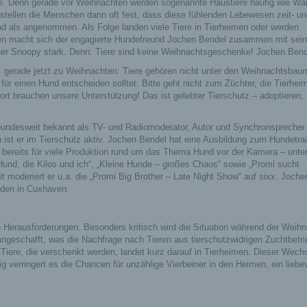
 Denn gerade vor Weihnachten werden sogenannte Haustiere häufig wie Wa
stellen die Menschen dann oft fest, dass diese fühlenden Lebewesen zeit- un
nd als angenommen. Als Folge landen viele Tiere in Tierheimen oder werden
en macht sich der engagierte Hundefreund Jochen Bendel zusammen mit sei
iner Snoopy stark. Denn: Tiere sind keine Weihnachtsgeschenke! Jochen Bend
e, gerade jetzt zu Weihnachten: Tiere gehören nicht unter den Weihnachtsbau
für einen Hund entscheiden solltet: Bitte geht nicht zum Züchter, die Tierhei
dort brauchen unsere Unterstützung! Das ist gelebter Tierschutz – adoptieren, 
bundesweit bekannt als TV- und Radiomoderator, Autor und Synchronsprecher.
 ist er im Tierschutz aktiv. Jochen Bendel hat eine Ausbildung zum Hundetrai
d bereits für viele Produktion rund um das Thema Hund vor der Kamera – unte
und, die Kilos und ich“, „Kleine Hunde – großes Chaos“ sowie „Promi sucht
t moderiert er u.a. die „Promi Big Brother – Late Night Show“ auf sixx. Joch
nden in Cuxhaven.
 Herausforderungen. Besonders kritisch wird die Situation während der Weihn
ngeschafft, was die Nachfrage nach Tieren aus tierschutzwidrigen Zuchtbetr
 Tiere, die verschenkt werden, landet kurz darauf in Tierheimen. Dieser Wech
tig verringert es die Chancen für unzählige Vierbeiner in den Heimen, ein liebe