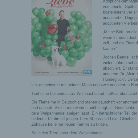
Adoptionskampagne.
verschenkt. Später 
kostenintensiver si
ausgesetzt. Dageg
adoptierten Vierbe
„Meine Bitte an all
wenn ihr euch doch 
voll, und die Tiere 
kaufen.“
Jochen Bendel ist 
vielen Jahren schon
absolviert. Er stan
anderem für „Mein H
Hundeglück“. Derzei
lebt gemeinsam mit seinem Mann und zwei adoptierten Hu
Tierheime besonders zur Weihnachtszeit maßlos überlastet
Die Tierheime in Deutschland stehen dauerhaft vor enormen
und danach: Viele Tiere werden unüberlegt als Geschenke a
dem Welpenhandel steigen lässt. Ein beträchtlicher Teil der
bedeutet für die oft jungen Tiere Stress und Leid. Gleichzei
Zuhause bei einer neuen Familie zu finden.
So leiden Tiere unter dem Welpenhandel