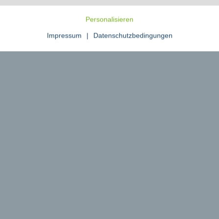
zenden die größte Tierrechtsorganisation des Landes und setzt sich durch Au
Personalisieren
erung der Lebensweise dafür ein, jedem Tier zu einem besseren Leben zu verhe
Impressum
|
Datenschutzbedingungen