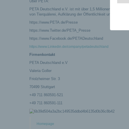
Über PETA:
PETA Deutschland e.V. ist mit über 1,5 Millionen Unterstüt
von Tierquälerei, Aufklärung der Öffentlichkeit und Veränd
https://www.PETA.de/Presse
https://www.Twitter.de/PETA_Presse
https://www.Facebook.de/PETADeutschland
https://www.Linkedin.de/company/petadeutschland
Firmenkontakt
PETA Deutschland e.V
Valeria Goller
Friolzheimer Str. 3
70499 Stuttgart
+49 711 860591-521
+49 711 860591-111
Homepage