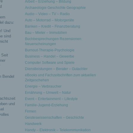
re
Arbeit – Erziehung – Bildung
d
Archaeologie Geschichte Geographie
Audio – Video – TV – Radio
nem
Auto – Motorrad – Motorgeräte
el dazu:
Banken – Kredit – Finanzberatung
m! Und
Bau – Mieter – Immobilien
me sind
Buchbesprechungen Rezensionen
nicht
Neuerscheinungen
Burnout-Therapie-Psychologie
 Seit
Business – Handel – Gewerbe
ner
Computer Software und Spiele
r
Dienstleistungen – Berater – Gutachter
eBooks und Fachzeitschriften zum aktuellen
en Bendel
Zeitgeschehen
Energie – Verbraucher
Ernährung – Umwelt – Natur
achtszeit
Event – Entertainment – Lifestyle
ieben und
Familie-Jugend-Erziehung
sel
Firmen
volles
Geisteswissenschaften – Geschichte
Handwerk
Handy – Elektronik – Telekommunikation