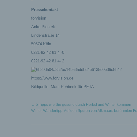
Pressekontakt
forvision
Anke Piontek
Lindenstraße 14
50674 Köln
0221-92 42 81 4 -0
0221-92 42 81 4- 2
https://www.forvision.de
Bildquelle: Marc Rehbeck für PETA
←
5 Tipps wie Sie gesund durch Herbst und Winter kommen
Winter-Wandertipp: Auf den Spuren von Alkmaars berühmten F