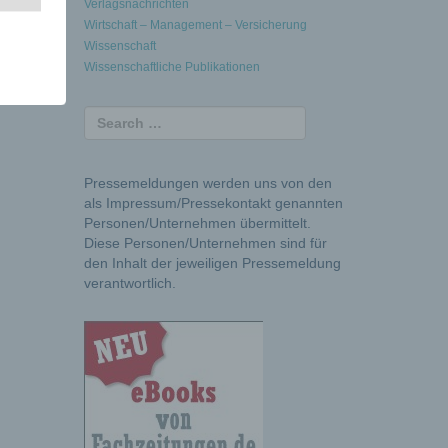
Verlagsnachrichten
Wirtschaft – Management – Versicherung
fdecken
Wissenschaft
lfen.
Wissenschaftliche Publikationen
Pressemeldungen werden uns von den
als Impressum/Pressekontakt genannten
Personen/Unternehmen übermittelt.
Diese Personen/Unternehmen sind für
den Inhalt der jeweiligen Pressemeldung
verantwortlich.