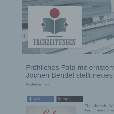
kostenlose
Fröhliches Foto mit ernste
Pressemeldungen
Jochen Bendel stellt neues
Posted
in
Tiere
teilen
teilen
Tiere sind keine W
Frech, farbenfroh u