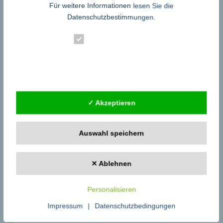
Für weitere Informationen lesen Sie die
mit zeitlosen Kunstwerken, die Ihnen auch in den kommenden Jahren
Freude und ständige Inspiration schenken werden.
Datenschutzbestimmungen
.
Firmenkontakt
Essenziell
Galerie Inspire Art
Statistik
Thomas Stephan
Hoyerswerdaer Str. 21
Externe Dienste
01099 Dresden
0351 3393959
✓ Akzeptieren
https://www.inspire-art.de/
Auswahl speichern
Pressekontakt
Galerie Inspire Art
✕ Ablehnen
Ulrike Rendle
Hoyerswerdaer Str. 21
Personalisieren
01099 Dresden
Impressum
|
Datenschutzbedingungen
0351 3393959