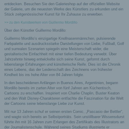
entdecken. Besuchen Sie den Galerieshop auf der offiziellen Website
der Galerie, um die neuesten Werke des Künstlers zu erkunden und ein
Stück zeitgenössischer Kunst für Ihr Zuhause zu erwerben.
>> zu den Kunstwerken von Guillermo Mordillo
Über den Künstler Guillermo Mordillo:
Guillermo Mordillo’s einzigartige Knollnasenmännchen, pulsierende
Farbpalette und ausdrucksstarke Darstellungen von Liebe, Fußball, Golf
und surrealen Szenarien spiegeln eine Meisterschaft wider, die
gestalterische Einfachheit mit einer tiefen Bedeutung verwebt. Über
Jahrzehnte hinweg entwickelte sich seine Kunst, geformt durch
lebenslange Erfahrungen und künstlerische Reife. Dies ist die Chronik
eines Lebens, das der Leidenschaft des Zeichnens von frühester
Kindheit bis ins hohe Alter von 84 Jahren folgte.
In den bescheidenen Anfängen in Buenos Aires, Argentinien, begann
Mordillo bereits im zarten Alter von fünf Jahren am Küchentisch,
Cartoons zu erschaffen. Inspiriert von Charlie Chaplin, Buster Keaton
und den Walt Disney-Charakteren entfachte die Faszination für die Welt
der Cartoons seine lebenslange Liebe zur Kunst.
Mit nur 13 Jahren schuf er seinen ersten Comic, „Pascasio der Bettler“,
und wagte sich bereits an Selbstporträts. Sein unstillbarer Wissensdurst
führte ihn mit 16 Jahren zum Erlangen des Zertifikats des Illustrators an
der Journalistenschule. Während seines Studiums illustrierte er