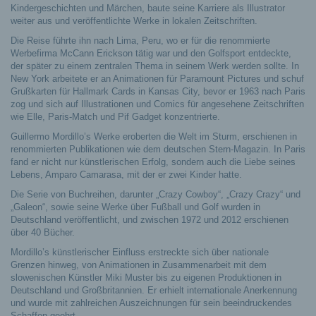
Kindergeschichten und Märchen, baute seine Karriere als Illustrator
weiter aus und veröffentlichte Werke in lokalen Zeitschriften.
Die Reise führte ihn nach Lima, Peru, wo er für die renommierte
Werbefirma McCann Erickson tätig war und den Golfsport entdeckte,
der später zu einem zentralen Thema in seinem Werk werden sollte. In
New York arbeitete er an Animationen für Paramount Pictures und schuf
Grußkarten für Hallmark Cards in Kansas City, bevor er 1963 nach Paris
zog und sich auf Illustrationen und Comics für angesehene Zeitschriften
wie Elle, Paris-Match und Pif Gadget konzentrierte.
Guillermo Mordillo’s Werke eroberten die Welt im Sturm, erschienen in
renommierten Publikationen wie dem deutschen Stern-Magazin. In Paris
fand er nicht nur künstlerischen Erfolg, sondern auch die Liebe seines
Lebens, Amparo Camarasa, mit der er zwei Kinder hatte.
Die Serie von Buchreihen, darunter „Crazy Cowboy“, „Crazy Crazy“ und
„Galeon“, sowie seine Werke über Fußball und Golf wurden in
Deutschland veröffentlicht, und zwischen 1972 und 2012 erschienen
über 40 Bücher.
Mordillo’s künstlerischer Einfluss erstreckte sich über nationale
Grenzen hinweg, von Animationen in Zusammenarbeit mit dem
slowenischen Künstler Miki Muster bis zu eigenen Produktionen in
Deutschland und Großbritannien. Er erhielt internationale Anerkennung
und wurde mit zahlreichen Auszeichnungen für sein beeindruckendes
Schaffen geehrt.