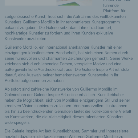
führende
Plattform für
zeitgenössische Kunst, freut sich, die Aufnahme des weltbekannten
Künstlers Guillermo Mordillo in ihr renommiertes Kunstprogramm
bekannt zu geben. Die Galerie setzt damit ihre Tradition fort,
hochkarätige Künstler zu fördern und ihren Kunden exklusive
Kunstwerke anzubieten.
Guillermo Mordillo, ein international anerkannter Künstler mit einer
einzigartigen künstlerischen Handschrift, hat sich einen Namen durch
seine humorvollen und charmanten Zeichnungen gemacht. Seine Werke
zeichnen sich durch lebendige Farben, verspielte Motive und eine
außergewöhnliche Ausdruckskraft aus. Die Galerie Inspire Art ist stolz
darauf, eine Auswahl seiner bemerkenswerten Kunstwerke in ihr
Portfolio aufgenommen zu haben.
Ab sofort sind zahlreiche Kunstwerke von Guillermo Mordillo im
Galerieshop der Galerie Inspire Art online erhältlich. Kunstliebhaber
haben die Möglichkeit, sich von Mordillos einzigartigem Stil und seiner
kreativen Vision inspirieren zu lassen. Von humorvollen Illustrationen
bis hin zu beeindruckenden Gemälden bietet die Kollektion eine Vielfalt
an Kunstwerken, die die Vielseitigkeit dieses talentierten Künstlers
widerspiegeln.
Die Galerie Inspire Art lädt Kunstliebhaber, Sammler und Interessierte
herzlich dazu ein, die faszinierende Welt von Guillermo Mordillo zu