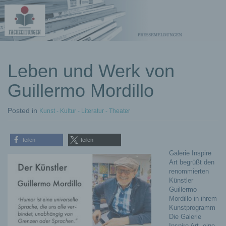
kostenlose
Leben und Werk von
Pressemeldungen
Guillermo Mordillo
Posted
in
Kunst - Kultur - Literatur - Theater
teilen
teilen
Galerie Inspire
Art begrüßt den
renommierten
Künstler
Guillermo
Mordillo in ihrem
Kunstprogramm
Die Galerie
Inspire Art, eine