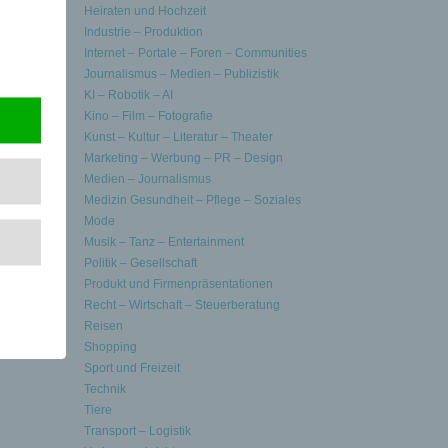
Heiraten und Hochzeit
Industrie – Produktion
dien,
Internet – Portale – Foren – Communities
ative zum
Journalismus – Medien – Publizistik
KI – Robotik – AI
 – und
Kino – Film – Fotografie
Kunst – Kultur – Literatur – Theater
ngen
Marketing – Werbung – PR – Design
Medien – Journalismus
Medizin Gesundheit – Pflege – Soziales
 Betrug,
Mode
iken und
Musik – Tanz – Entertainment
eutschen“
Politik – Gesellschaft
ten
Produkt und Firmenpräsentationen
Recht – Wirtschaft – Steuerberatung
Reisen
Shopping
Sport und Freizeit
Technik
Tiere
Transport – Logistik