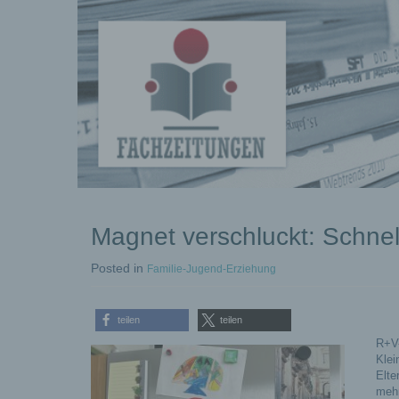
kostenlose
Magnet verschluckt: Schnell
Pressemeldungen
Posted
in
Familie-Jugend-Erziehung
teilen
teilen
R+V-
Klei
Elte
mehr