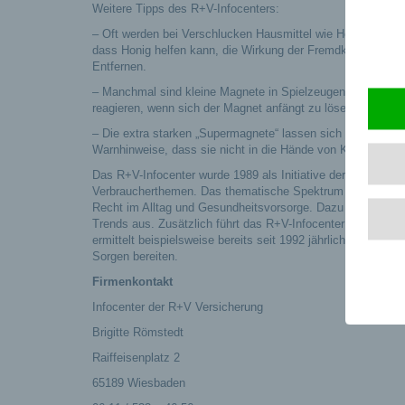
Weitere Tipps des R+V-Infocenters:
– Oft werden bei Verschlucken Hausmittel wie Honig oder Sä
dass Honig helfen kann, die Wirkung der Fremdkörper auf 
Entfernen.
– Manchmal sind kleine Magnete in Spielzeugen verbaut. El
reagieren, wenn sich der Magnet anfängt zu lösen.
– Die extra starken „Supermagnete“ lassen sich selbst vo
Warnhinweise, dass sie nicht in die Hände von Kindern unt
Das R+V-Infocenter wurde 1989 als Initiative der R+V Vers
Verbraucherthemen. Das thematische Spektrum ist breit: Si
Recht im Alltag und Gesundheitsvorsorge. Dazu nutzt das R
Trends aus. Zusätzlich führt das R+V-Infocenter eigene Unt
ermittelt beispielsweise bereits seit 1992 jährlich, welch
Sorgen bereiten.
Firmenkontakt
Infocenter der R+V Versicherung
Brigitte Römstedt
Raiffeisenplatz 2
65189 Wiesbaden