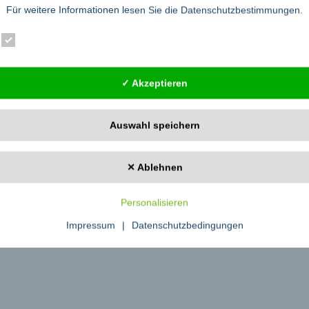
Für weitere Informationen lesen Sie die
Datenschutzbestimmungen
.
fte empfohlen. Eltern sollten jedoch vorsichtig sein. Zwar zeigen neuere Stu
die Schleimhäute zu mindern. Allerdings sind solche Maßnahmen keine Altern
Essenziell
Statistik
Externe Dienste
tern sollten beim Kauf darauf achten, dass es sich um geprüfte Ware handelt
✓ Akzeptieren
n Erwachsenen nur schwer voneinander lösen. Deshalb enthalten die Verpacku
er 14 Jahren gehören.
Auswahl speichern
icherung in Wiesbaden gegründet. Es informiert regelmäßig über Service- und
cherheit im Haus, im Straßenverkehr und auf Reisen, Schutz vor Unfällen und
+V-Infocenter das vielfältige Know-how der R+V-Fachleute und wertet Statist
✕ Ablehnen
ersuchungen durch: Die repräsentative Langzeitstudie über die „Ängste der D
e wirtschaftlichen, politischen und persönlichen Themen den Menschen am meis
Personalisieren
Impressum
|
Datenschutzbedingungen