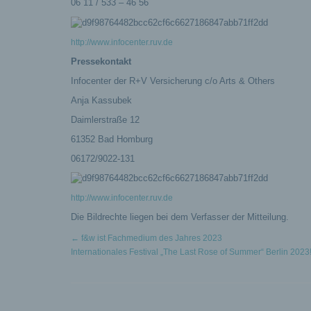
06 11 / 533 – 46 56
http://www.infocenter.ruv.de
Pressekontakt
Infocenter der R+V Versicherung c/o Arts & Others
Anja Kassubek
Daimlerstraße 12
61352 Bad Homburg
06172/9022-131
http://www.infocenter.ruv.de
Die Bildrechte liegen bei dem Verfasser der Mitteilung.
←
f&w ist Fachmedium des Jahres 2023
Internationales Festival „The Last Rose of Summer“ Berlin 2023