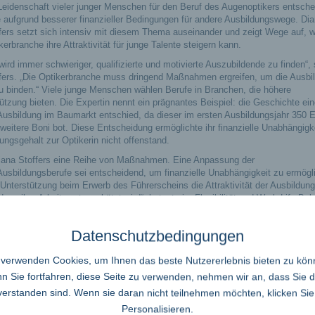
Leidenschaft vieler junger Menschen für den Beruf des Augenoptikers entsche
e aufgrund besserer finanzieller Bedingungen für andere Ausbildungswege. Di
fers setzt sich intensiv mit diesem Thema auseinander und zeigt Wege auf, w
kerbranche ihre Attraktivität für junge Talente steigern kann.
wird immer schwieriger, qualifizierte und motivierte Auszubildende zu finden“,
fers. „Die Optikerbranche muss dringend Maßnahmen ergreifen, um die Ausbi
 zu binden.“ Viele junge Menschen wählen Berufe in Branchen, die höhere
ützung bieten. Die Expertin nennt ein prägnantes Beispiel: die Geschichte ein
ine Ausbildung im Baumarkt entschied, da dieser im ersten Ausbildungsjahr 350
eitere Boni bot. Diese Entscheidung ermöglichte ihr finanzielle Unabhängigk
ungsgehalt zur Optikerin nicht offenstand.
ana Stoffers eine Reihe von Maßnahmen. Eine Anpassung der
Ausbildungsberufe sei entscheidend, um finanzielle Unabhängigkeit zu ermögl
nterstützung beim Erwerb des Führerscheins die Attraktivität der Ausbildung
 ihre Arbeit wertgeschätzt wird“, betont sie. Flexibilität und Work-Life-Bal
Beruf und Privatleben gut zu vereinbaren, seien auch wichtige Faktoren für die
Datenschutzbedingungen
lungsmöglichkeiten innerhalb des Unternehmens kommuniziert und gefördert w
 ist ein weiterer Rat von Diana Stoffers. Der Einsatz neuer Technologien,
 verwenden Cookies, um Ihnen das beste Nutzererlebnis bieten zu kön
iedenen Bereichen des Unternehmens Erfahrungen zu sammeln, könnten ebenfall
 Sie fortfahren, diese Seite zu verwenden, nehmen wir an, dass Sie 
ulen und Bildungseinrichtungen durch Informationsveranstaltungen, Praktika 
verstanden sind. Wenn sie daran nicht teilnehmen möchten, klicken Sie
s bereits frühzeitig wecken.
Personalisieren.
ungskräfte, in attraktive und zeitgemäße Ausbildungsprogramme zu investieren