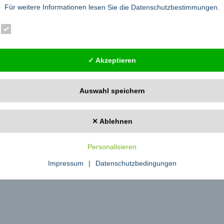
Für weitere Informationen lesen Sie die
Datenschutzbestimmungen
.
 kluge Investition in die Zukunft des Unternehmens. Höhere Gehälter, Benefi
ktiver Ausbildungsbetrieb zu punkten“, so Stoffers.
Essenziell
Statistik
Externe Dienste
cht an die Konkurrenz zu verlieren. Motivierte Auszubildende, die eine wertv
end für den zukünftigen Erfolg und das Florieren der Unternehmen.
t trotz Disruption – gibt es unter
.
diana-stoffers.de
✓ Akzeptieren
, Beraterin und Vertraute Führungskräfte, Geschäftsführer und Teams kleiner
ksamkeit, Kompetenz und Souveränität. Ihr Werdegang als ehemalige
rin und Dozentin und ihre Aktivität als Extremsportlerin verleihen ihr einzigart
Auswahl speichern
ch auf die Entfaltung innerer Stärke, individuelle Bedürfnisresonanz und die
 und ihre Teams. Durch 1:1-Coaching strebt Diana Stoffers Stabilität und Si
eine verbesserte Zusammenarbeit abzielen. Ihre Coachings bieten eine nachha
✕ Ablehnen
Personalisieren
Impressum
|
Datenschutzbedingungen