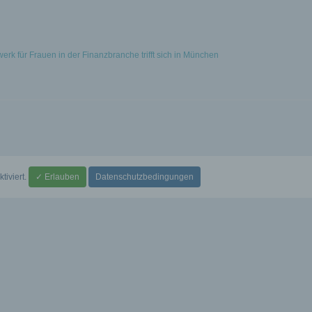
 für Frauen in der Finanzbranche trifft sich in München
→
ktiviert.
✓ Erlauben
Datenschutzbedingungen