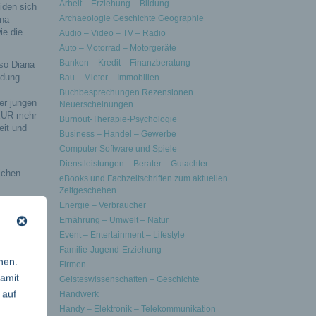
Arbeit – Erziehung – Bildung
iden sich
Archaeologie Geschichte Geographie
ana
ie die
Audio – Video – TV – Radio
Auto – Motorrad – Motorgeräte
Banken – Kredit – Finanzberatung
 so Diana
ldung
Bau – Mieter – Immobilien
Buchbesprechungen Rezensionen
er jungen
Neuerscheinungen
 EUR mehr
Burnout-Therapie-Psychologie
eit und
Business – Handel – Gewerbe
Computer Software und Spiele
Dienstleistungen – Berater – Gutachter
ichen.
eBooks und Fachzeitschriften zum aktuellen
Zeitgeschehen
ance,
Energie – Verbraucher
Ernährung – Umwelt – Natur
Event – Entertainment – Lifestyle
erden,
Familie-Jugend-Erziehung
nen.
Firmen
s
damit
Geisteswissenschaften – Geschichte
und
 auf
Handwerk
Handy – Elektronik – Telekommunikation
. „Die