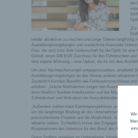
der 
viel
Stof
Opti
„Es 
Stof
wieder attraktiver zu machen und junge Talente langfristig
Ausbildungsvergütungen und zusätzliche finanzielle Unterst
Frau, die sich trotz ihrer Leidenschaft für die Optik für e
Gehalt, einen 500 EUR Zuschuss für den Führerschein und w
eine eigene Wohnung – eine Option, die ihr mit dem Ausbild
Um dem Nachwuchsmangel entgegenzuwirken, empfiehlt Di
Ausbildungsvergütungen an das Niveau anderer attraktiver 
Zusätzlich könnten Benefits wie Fahrkostenzuschüsse und U
erhöhen. „Solche Maßnahmen zeigen den Auszubildenden, dass
einschließlich flexibler Arbeitszeiten und der Möglichkeit, 
Zufriedenheit und Motivation der Auszubildenden.
„Außerdem sollten klare Karriereperspektiven und Entwick
um die langfristige Bindung an das Unternehmen zu stärken“,
Wir
praxisorientierte Projekte und die Möglichkeit, in versch
Wenn
attraktiv wirken. Schließlich könne das Engagement in Sch
ein
Kooperationen das Interesse für den Beruf des Augenoptiker
Diana Stoffers appelliert an Unternehmer, Inhaber und Führ