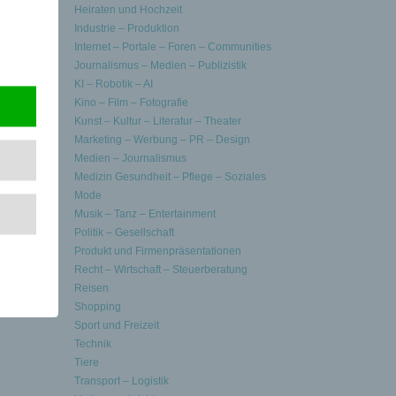
Heiraten und Hochzeit
ts und
Industrie – Produktion
Internet – Portale – Foren – Communities
olle und
Journalismus – Medien – Publizistik
KI – Robotik – AI
Kino – Film – Fotografie
 und
Kunst – Kultur – Literatur – Theater
Marketing – Werbung – PR – Design
ige
Medien – Journalismus
Medizin Gesundheit – Pflege – Soziales
cherheit
Mode
ltige,
Musik – Tanz – Entertainment
Politik – Gesellschaft
Produkt und Firmenpräsentationen
Recht – Wirtschaft – Steuerberatung
Reisen
Shopping
Sport und Freizeit
Technik
Tiere
Transport – Logistik