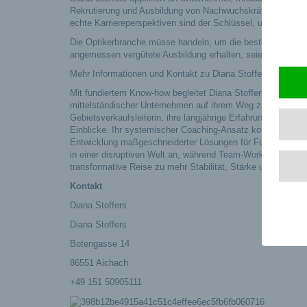
Rekrutierung und Ausbildung von Nachwuchskräften ist eine
echte Karriereperspektiven sind der Schlüssel, um als attra
Die Optikerbranche müsse handeln, um die besten Talente ni
angemessen vergütete Ausbildung erhalten, seien entscheid
Mehr Informationen und Kontakt zu Diana Stoffers – Stabilitä
Mit fundiertem Know-how begleitet Diana Stoffers als Coach
mittelständischer Unternehmen auf ihrem Weg zu mehr Wir
Gebietsverkaufsleiterin, ihre langjährige Erfahrung als Traine
Einblicke. Ihr systemischer Coaching-Ansatz konzentriert si
Entwicklung maßgeschneiderter Lösungen für Führungskräfte
in einer disruptiven Welt an, während Team-Workshops auf 
transformative Reise zu mehr Stabilität, Stärke und Ruhe.
Kontakt
Diana Stoffers
Diana Stoffers
Botengasse 14
86551 Aichach
+49 151 50905111