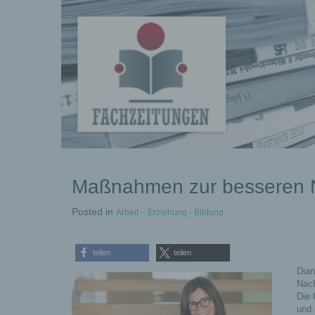
kostenlose
Maßnahmen zur besseren N
Pressemeldungen
Posted
in
Arbeit – Erziehung - Bildung
teilen
teilen
Dian
Nac
Die 
und 