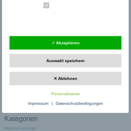
Checkliste Umstandsmode – günstig im Internet
→
Essenziell
Statistik
Externe Dienste
✓ Akzeptieren
Google Adsense
ist deaktiviert.
✓ Erlauben
Datenschutzbedingungen
Auswahl speichern
✕ Ablehnen
zu fachzeitungen.de
Startseite Pressemeldungen
Pressemeldungen schreiben
Personalisieren
Zu den Fachbeiträgen
eBooks auf fachzeitungen.de
Impressum
|
Datenschutzbedingungen
Kategorien
Allgemein Sonstiges