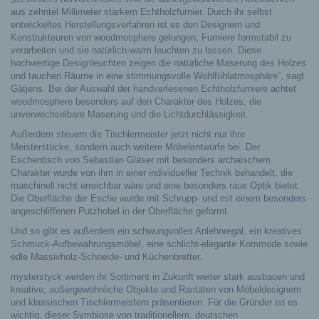
aus zehntel Millimeter starkem Echtholzfurnier. Durch ihr selbst
entwickeltes Herstellungsverfahren ist es den Designern und
Konstrukteuren von woodmosphere gelungen, Furniere formstabil zu
verarbeiten und sie natürlich-warm leuchten zu lassen. Diese
hochwertige Designleuchten zeigen die natürliche Maserung des Holzes
und tauchen Räume in eine stimmungsvolle Wohlfühlatmosphäre“, sagt
Gätjens. Bei der Auswahl der handverlesenen Echtholzfurniere achtet
woodmosphere besonders auf den Charakter des Holzes, die
unverwechselbare Maserung und die Lichtdurchlässigkeit.
Außerdem steuern die Tischlermeister jetzt nicht nur ihre
Meisterstücke, sondern auch weitere Möbelentwürfe bei. Der
Eschentisch von Sebastian Gläser mit besonders archaischem
Charakter wurde von ihm in einer individueller Technik behandelt, die
maschinell nicht erreichbar wäre und eine besonders raue Optik bietet.
Die Oberfläche der Esche wurde mit Schrupp- und mit einem besonders
angeschliffenen Putzhobel in der Oberfläche geformt.
Und so gibt es außerdem ein schwungvolles Anlehnregal, ein kreatives
Schmuck-Aufbewahrungsmöbel, eine schlicht-elegante Kommode sowie
edle Massivholz-Schneide- und Küchenbretter.
mysterstyck werden ihr Sortiment in Zukunft weiter stark ausbauen und
kreative, außergewöhnliche Objekte und Raritäten von Möbeldesignern
und klassischen Tischlermeistern präsentieren. Für die Gründer ist es
wichtig, dieser Symbiose von traditionellem, deutschen