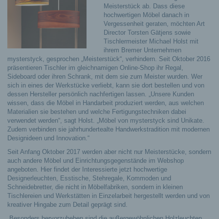
Meisterstück ab. Dass diese
hochwertigen Möbel danach in
Vergessenheit geraten, möchten Art
Director Torsten Gätjens sowie
Tischlermeister Michael Holst mit
ihrem Bremer Unternehmen
mysterstyck, gesprochen „Meisterstück“, verhindern. Seit Oktober 2016
präsentieren Tischler im gleichnamigen Online-Shop ihr Regal,
Sideboard oder ihren Schrank, mit dem sie zum Meister wurden. Wer
sich in eines der Werkstücke verliebt, kann sie dort bestellen und von
dessen Hersteller persönlich nachfertigen lassen.
„Unsere Kunden
wissen, dass die Möbel in Handarbeit produziert werden, aus welchen
Materialien sie bestehen und welche Fertigungstechniken dabei
verwendet werden“, sagt Holst. „Möbel von mysterstyck sind Unikate.
Zudem verbinden sie jahrhundertealte Handwerkstradition mit modernen
Designideen und Innovation.“
Seit Anfang Oktober 2017 werden aber nicht nur Meisterstücke, sondern
auch andere Möbel und Einrichtungsgegenstände im Webshop
angeboten. Hier findet der Interessierte jetzt hochwertige
Designerleuchten, Esstische, Stehregale, Kommoden und
Schneidebretter, die nicht in Möbelfabriken, sondern in kleinen
Tischlereien und Werkstätten in Einzelarbeit hergestellt werden und von
kreativer Hingabe zum Detail geprägt sind.
„Besonders hervorzuheben sind die außergewöhnlichen Holzleuchten