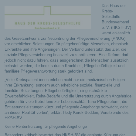
Das Haus der
Krebs-
Selbsthilfe –
Bundesverband
e. V. (HKSH-BV)
warnt anlässlich
des Gesetzentwurfs zur Neuordnung der Pflegeversicherung (PNOG)
vor erheblichen Belastungen für pflegebedürftige Menschen, chronisch
Erkrankte und ihre Angehörigen. Der Verband unterstützt das Ziel, die
soziale Pflegeversicherung finanziell zu stabilisieren.
Eine Reform darf
jedoch nicht dazu führen, dass ausgerechnet die Menschen zusätzlich
belastet werden, die bereits durch Krankheit, Pflegebedürftigkeit und
familiäre Pflegeverantwortung stark gefordert sind.
„Viele Krebspatient:innen erleben nicht nur die medizinischen Folgen
ihrer Erkrankung, sondern auch erhebliche soziale, finanzielle und
familiäre Belastungen. Pflegebedürftigkeit, eingeschränkte
Erwerbsfähigkeit, Reha-Bedarfe und die Unterstützung durch Angehörige
gehören für viele Betroffene zur Lebensrealität. Eine Pflegereform, die
Entlastungsleistungen kürzt und pflegende Angehörige schwächt, geht
an dieser Realität vorbei“, erklärt Hedy Kerek-Bodden, Vorsitzende des
HKSH-BV.
Keine Rentenkürzung für pflegende Angehörige
Besonders kritisch bewertet das HKSH-BV die geplante Kürzung der