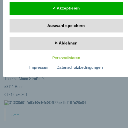
Bernd Crusius
✓ Akzeptieren
Thomas-Mann-Straße 40
53111 Bonn
Auswahl speichern
0228 33889-540
✕ Ablehnen
https://www.hausderkrebsselbsthilfe.de
Pressekontakt
Personalisieren
Haus der Krebs-Selbsthilfe-Bundesverband e. V.
Impressum
|
Datenschutzbedingungen
Bernd Crusius
Thomas-Mann-Straße 40
53111 Bonn
0174-9750801
Start