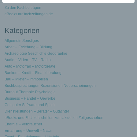
Pressemeldungen schreiben
Zu den Fachbeiträgen
eBooks auf fachzeitungen.de
Kategorien
Allgemein Sonstiges
Arbeit – Erziehung – Bildung
Archaeologie Geschichte Geographie
Audio – Video – TV – Radio
Auto – Motorrad – Motorgeräte
Banken – Kredit – Finanzberatung
Bau – Mieter – Immobilien
Buchbesprechungen Rezensionen Neuerscheinungen
Burnout-Therapie-Psychologie
Business – Handel – Gewerbe
Computer Software und Spiele
Dienstleistungen – Berater – Gutachter
eBooks und Fachzeitschriften zum aktuellen Zeitgeschehen
Energie – Verbraucher
Ernährung – Umwelt – Natur