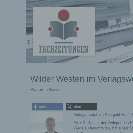
kostenlose
Wilder Westen im Verlags
Pressemeldungen
Posted
in
Firmen
teilen
teilen
Verleger setzt ein Kopfgeld von 4
Alex S. Rusch, der Verleger des R
Wege zu beschreiten, hat einen Ste