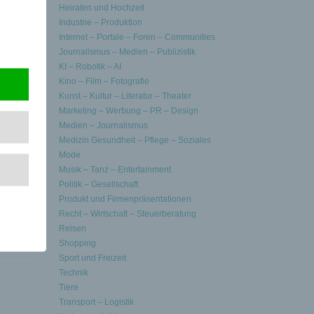
Heiraten und Hochzeit
Industrie – Produktion
Internet – Portale – Foren – Communities
Journalismus – Medien – Publizistik
g. 24
KI – Robotik – AI
Kino – Film – Fotografie
Kunst – Kultur – Literatur – Theater
Marketing – Werbung – PR – Design
Medien – Journalismus
Medizin Gesundheit – Pflege – Soziales
Mode
Musik – Tanz – Entertainment
Politik – Gesellschaft
Produkt und Firmenpräsentationen
Recht – Wirtschaft – Steuerberatung
Reisen
Shopping
Sport und Freizeit
Technik
Tiere
Transport – Logistik