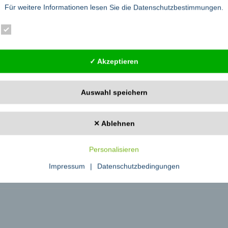
Für weitere Informationen lesen Sie die
Datenschutzbestimmungen
.
h/firmenverkauf.
Essenziell
Statistik
Externe Dienste
unkten Management, Verkauf, Marketing, Erfolgsstrategien und Lebenserfol
en.
✓ Akzeptieren
Auswahl speichern
✕ Ablehnen
Personalisieren
tsrelevanten Bauteilen
Impressum
|
Datenschutzbedingungen