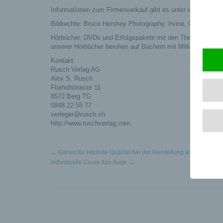
Informationen zum Firmenverkauf gibt es unter www.rusch.c
Bildrechte: Bruce Hershey Photography, Irvine, CA
Hörbücher, DVDs und Erfolgspakete mit den Themenschwerp
unserer Hörbücher beruhen auf Büchern mit Millionenauflag
Kontakt:
Rusch Verlag AG
Alex S. Rusch
Flurhofstrasse 11
8572 Berg TG
0848 22 55 77
verleger@rusch.ch
http://www.ruschverlag.com
←
Garant für höchste Qualität bei der Herstellung von sicherhei
Individuelle Cover fürs Auge
→