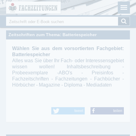
Fachzeitungen.de - Das unabhängige Portal für
Cookie-Einstellungen
Fachmagazine Fachpublikationen & eBooks
Suche
Suchformular
Zeitschriften zum Thema: Batteriespeicher
Wählen Sie aus dem vorsortierten Fachgebiet:
Batteriespeicher
Alles was Sie über Ihr Fach- oder Interessensgebiet
wissen wollen! Inhaltsbeschreibung -
Probeexemplare -ABO's - Preisinfos -
Fachzeitschriften - Fachzeitungen - Fachbücher -
Hörbücher - Magazine - Diploma - Mediadaten
tweet
teilen