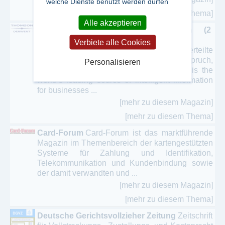
welche Dienste benutzt werden dürfen
[mehr zu diesem Thema]
Alle akzeptieren
Auszüge aus den Patentschriften (2
Ausgaben)
Verbiete alle Cookies
Vom Deutschen Patent- und Markenamt erteilte
Patente. Bibliographie, Patentanspruch,
Personalisieren
wichtigste Zeichnung. Thomson Reuters is the
world’s leading source of intelligent information
for businesses ...
[mehr zu diesem Magazin]
[mehr zu diesem Thema]
Card-Forum
Card-Forum ist das marktführende
Magazin im Themenbereich der kartengestützten
Systeme für Zahlung und Identifikation,
Telekommunikation und Kundenbindung sowie
der damit verwandten und ...
[mehr zu diesem Magazin]
[mehr zu diesem Thema]
Deutsche Gerichtsvollzieher Zeitung
Zeitschrift