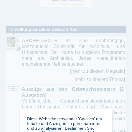
Vorstellung einzelner Zeitschriften
ARCH+.
ARCH+ ist eine unabhängige,
konzeptuelle Zeitschrift für Architektur und
Urbanismus. Der Name ist zugleich Programm:
mehr als Architektur. Jedes vierteljährlich
erscheinende Heft beleuchtet ...
[mehr zu diesem Magazin]
[mehr zu diesem Thema]
Auszüge aus den Gebrauchsmustern (2
Ausgaben)
Veröffentlichte Gebrauchsmustereintragungen
beim Deutschen Patent- und Markenamt.
Bibliographie, Hauptanspruch,wichtigste
Zeichnung, Nebenklassenhinweise. Checkpoint
Diese Webseite verwendet 'Cookies' um
Inhalte und Anzeigen zu personalisieren
is a tax research system that ...
und zu analysieren. Bestimmen Sie,
[mehr zu diesem Magazin]