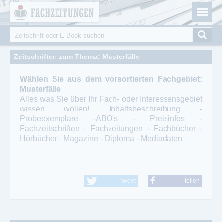
Fachzeitungen.de - Das unabhängige Portal für
Cookie-Einstellungen
Fachmagazine Fachpublikationen & eBooks
Suche
Suchformular
Zeitschriften zum Thema: Musterfälle
Wählen Sie aus dem vorsortierten Fachgebiet:
Musterfälle
Alles was Sie über Ihr Fach- oder Interessensgebiet
wissen wollen! Inhaltsbeschreibung -
Probeexemplare -ABO's - Preisinfos -
Fachzeitschriften - Fachzeitungen - Fachbücher -
Hörbücher - Magazine - Diploma - Mediadaten
tweet
teilen