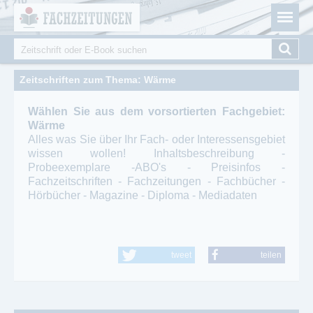
Fachzeitungen.de - Das unabhängige Portal für
Cookie-Einstellungen
Fachmagazine Fachpublikationen & eBooks
Suche
Suchformular
Zeitschriften zum Thema: Wärme
Wählen Sie aus dem vorsortierten Fachgebiet:
Wärme
Alles was Sie über Ihr Fach- oder Interessensgebiet
wissen wollen! Inhaltsbeschreibung -
Probeexemplare -ABO's - Preisinfos -
Fachzeitschriften - Fachzeitungen - Fachbücher -
Hörbücher - Magazine - Diploma - Mediadaten
tweet
teilen