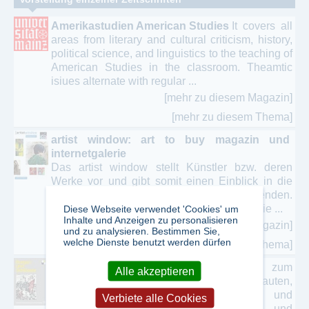
Amerikastudien American Studies
It covers all
areas from literary and cultural criticism, history,
political science, and linguistics to the teaching of
American Studies in the classroom. Theamtic
isiues alternate with regular ...
[mehr zu diesem Magazin]
[mehr zu diesem Thema]
artist window: art to buy magazin und
internetgalerie
Das artist window stellt Künstler bzw. deren
Werke vor und gibt somit einen Einblick in die
Ateliers und Werkstätten der Kunstschaffenden.
Diese Webseite verwendet 'Cookies' um
Das besondere am artist window ist, dass die ...
Inhalte und Anzeigen zu personalisieren
[mehr zu diesem Magazin]
und zu analysieren. Bestimmen Sie,
welche Dienste benutzt werden dürfen
[mehr zu diesem Thema]
Burgen und Schlösser
aktuelle Berichte zum
Alle akzeptieren
Thema Burgen, Schlösser, Wehrbauten,
Forschungsergebnisse zur Bau- und
Verbiete alle Cookies
Kunstgeschichte, Denkmalpflege und