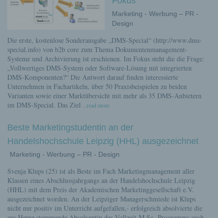
Fokus
Marketing - Werbung – PR -
Design
Die erste, kostenlose Sonderausgabe „DMS-Special“ (http://www.dms-
special.info) von b2b core zum Thema Dokumentenmanagement-
Systeme und Archivierung ist erschienen. Im Fokus steht die die Frage:
„Vollwertiges DMS-System oder Software-Lösung mit integrierten
DMS-Komponenten?“ Die Antwort darauf finden interessierte
Unternehmen in Fachartikeln, über 50 Praxisbeispielen zu beiden
Varianten sowie einer Marktübersicht mit mehr als 35 DMS-Anbietern
im DMS-Special. Das Ziel
...read more
Beste Marketingstudentin an der
Handelshochschule Leipzig (HHL) ausgezeichnet
Marketing - Werbung – PR - Design
Svenja Klups (25) ist als Beste im Fach Marketingmanagement aller
Klassen eines Abschlussjahrgangs an der Handelshochschule Leipzig
(HHL) mit dem Preis der Akademischen Marketinggesellschaft e.V.
ausgezeichnet worden. An der Leipziger Managerschmiede ist Klups
nicht nur positiv im Unterricht aufgefallen,- erfolgreich absolvierte die
aus Herne stammende Absolventin des Vollzeit-M.Sc.-Programms auch