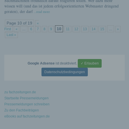
Suchmaschinen freundlich darauf reagieren sollen. Wer dazu mehr
wissen will (und das ist jedem erfolgsorientierten Webmaster dringend
geraten), der darf
...read more
Page 10 of 19
«
...
10
...
First
«
6
7
8
9
11
12
13
14
15
»
Last »
Google Adsense
ist deaktiviert.
✓ Erlauben
Datenschutzbedingungen
zu fachzeitungen.de
Startseite Pressemeldungen
Pressemeldungen schreiben
Zu den Fachbeiträgen
eBooks auf fachzeitungen.de