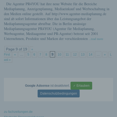
Die Agentur PR4YOU hat ihre neue Website für die Bereiche
Mediaplanung, Anzeigenplanung, Mediaeinkauf und Werbeschaltung in
den Medien online gestellt. Auf http://www.agentur-mediaplanung.de
sind ab sofort Informationen über das Leistungsangebot der
Mediaplanungsagentur abrufbar. Die in Berlin ansässige
Mediaplanungsagentur PR4YOU (Agentur für Mediaplanung,
Werbeagentur, Mediaagentur und PR-Agentur) betreut seit 2001
Unternehmen, Produkte und Marken der verschiedensten
...read more
Page 9 of 19
«
...
9
...
First
«
5
6
7
8
10
11
12
13
14
»
L
ast »
Google Adsense
ist deaktiviert.
✓ Erlauben
Datenschutzbedingungen
zu fachzeitungen.de