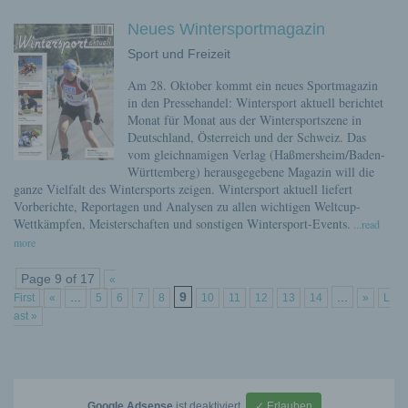
Neues Wintersportmagazin
Sport und Freizeit
Am 28. Oktober kommt ein neues Sportmagazin
in den Pressehandel: Wintersport aktuell berichtet
Monat für Monat aus der Wintersportszene in
Deutschland, Österreich und der Schweiz. Das
vom gleichnamigen Verlag (Haßmersheim/Baden-
Württemberg) herausgegebene Magazin will die
ganze Vielfalt des Wintersports zeigen. Wintersport aktuell liefert
Vorberichte, Reportagen und Analysen zu allen wichtigen Weltcup-
Wettkämpfen, Meisterschaften und sonstigen Wintersport-Events.
...read
more
Page 9 of 17
«
...
9
...
First
«
5
6
7
8
10
11
12
13
14
»
L
ast »
Google Adsense
ist deaktiviert.
✓ Erlauben