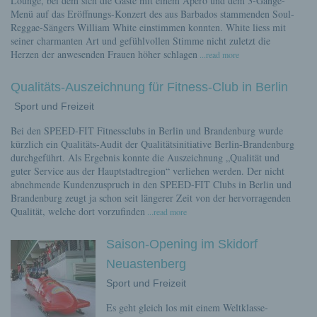
Lounge, bei dem sich die Gäste mit einem Apéro und dem 3-Gänge-
Menü auf das Eröffnungs-Konzert des aus Barbados stammenden Soul-
Reggae-Sängers William White einstimmen konnten. White liess mit
seiner charmanten Art und gefühlvollen Stimme nicht zuletzt die
Herzen der anwesenden Frauen höher schlagen
...read more
Qualitäts-Auszeichnung für Fitness-Club in Berlin
Sport und Freizeit
Bei den SPEED-FIT Fitnessclubs in Berlin und Brandenburg wurde
kürzlich ein Qualitäts-Audit der Qualitätsinitiative Berlin-Brandenburg
durchgeführt. Als Ergebnis konnte die Auszeichnung „Qualität und
guter Service aus der Hauptstadtregion“ verliehen werden. Der nicht
abnehmende Kundenzuspruch in den SPEED-FIT Clubs in Berlin und
Brandenburg zeugt ja schon seit längerer Zeit von der hervorragenden
Qualität, welche dort vorzufinden
...read more
Saison-Opening im Skidorf
Neuastenberg
Sport und Freizeit
Es geht gleich los mit einem Weltklasse-