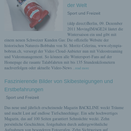
der Welt
Sport und Freizeit
(ddp direct)Berlin, 09. Dezember
2011 MovingIMAGE24 läutet die
Wintersaison ein und gibt mit
einem neuen Schweizer Kunden Gas: Die offizielle Website der
historischen Natureis-Bobbahn von St. Moritz-Celerina, www.olympia-
bobrun.ch, versorgt der Video Cloud-Anbieter nun mit Videostreaming
und Videomanagement. So können alle Wintersport-Fans auf der
Homepage die rasante Talabfahrten mit bis 135 Stundenkilometern
nachverfolgen oder aktuelle Video-News
...read more
Faszinierende Bilder von Skibesteigungen und
Erstbefahrungen
Sport und Freizeit
Das neue und jährlich erscheinende Magazin BACKLINE weckt Träume
und macht Lust auf endlose Tiefschneehänge. Ein sehr hochwertiges
Magazin, das auf 100 Seiten garantiert Sehnsüchte weckt. Zehn
persönliche Geschichten, festgehalten durch außergewöhnliche
Aufnahmen von besonderen Fotografen. Zehn Sichtweisen auf