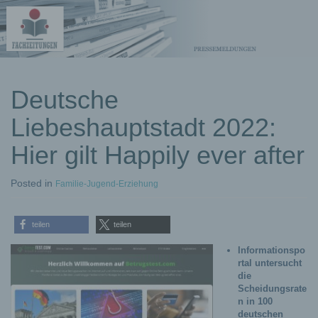
kostenlose
Deutsche
Pressemeldungen
Liebeshauptstadt 2022:
Hier gilt Happily ever after
Posted
in
Familie-Jugend-Erziehung
teilen
teilen
Informationspo
rtal untersucht
die
Scheidungsrate
n in 100
deutschen