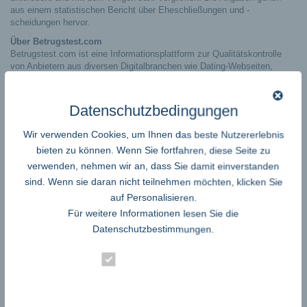
aus einem statistischen Bericht über Eheschließungen und -
scheidungen hervor.
Über Betrugstest.com
Betrugstest.com ist eine Informationsplattform zur Qualitätskontrolle
von Anbietern aus diversen Digitalbranchen wie Dating-Webseiten,
Online-Brokern oder Glücksspielanbietern. 2015 gegründet, erstellt das
Unternehmen ausführliche Testberichte hinsichtlich Qualität und Betrug
für Angebote aus ganz Europa und darüber hinaus.
Datenschutzbedingungen
Pressekontakte:
Wir verwenden Cookies, um Ihnen das beste Nutzererlebnis
Klaas Geller |
| 0176.7471.7519
klaas.geller@tonka-pr.com
Marie Herklotz |
| 0176.1789.796
marie.herklotz@tonka-pr.com
bieten zu können. Wenn Sie fortfahren, diese Seite zu
verwenden, nehmen wir an, dass Sie damit einverstanden
←
Beyond Likes: Wie KI das Influencer-Marketing revolutioniert
sind. Wenn sie daran nicht teilnehmen möchten, klicken Sie
Coolzoone Madeira eröffnet – Ein neues Zeitalter der Performance und
Experience auf der Insel Madeira
→
auf Personalisieren.
Für weitere Informationen lesen Sie die
Datenschutzbestimmungen
.
Essenziell
Statistik
Google Adsense
ist deaktiviert.
✓ Erlauben