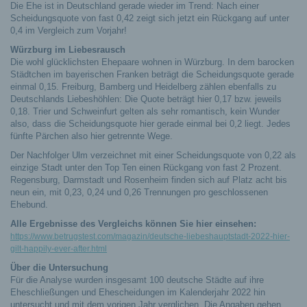
Die Ehe ist in Deutschland gerade wieder im Trend: Nach einer
Scheidungsquote von fast 0,42 zeigt sich jetzt ein Rückgang auf unter
0,4 im Vergleich zum Vorjahr!
Würzburg im Liebesrausch
Die wohl glücklichsten Ehepaare wohnen in Würzburg. In dem barocken
Städtchen im bayerischen Franken beträgt die Scheidungsquote gerade
einmal 0,15. Freiburg, Bamberg und Heidelberg zählen ebenfalls zu
Deutschlands Liebeshöhlen: Die Quote beträgt hier 0,17 bzw. jeweils
0,18. Trier und Schweinfurt gelten als sehr romantisch, kein Wunder
also, dass die Scheidungsquote hier gerade einmal bei 0,2 liegt. Jedes
fünfte Pärchen also hier getrennte Wege.
Der Nachfolger Ulm verzeichnet mit einer Scheidungsquote von 0,22 als
einzige Stadt unter den Top Ten einen Rückgang von fast 2 Prozent.
Regensburg, Darmstadt und Rosenheim finden sich auf Platz acht bis
neun ein, mit 0,23, 0,24 und 0,26 Trennungen pro geschlossenen
Ehebund.
Alle Ergebnisse des Vergleichs können Sie hier einsehen:
https://www.betrugstest.com/magazin/deutsche-liebeshauptstadt-2022-hier-
gilt-happily-ever-after.html
Über die Untersuchung
Für die Analyse wurden insgesamt 100 deutsche Städte auf ihre
Eheschließungen und Ehescheidungen im Kalenderjahr 2022 hin
untersucht und mit dem vorigen Jahr verglichen. Die Angaben gehen