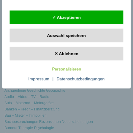
Externe Dienste
Datenschutzbedingungen
✓ Akzeptieren
zu fachzeitungen.de
Startseite Pressemeldungen
Auswahl speichern
Pressemeldungen schreiben
Zu den Fachbeiträgen
eBooks auf fachzeitungen.de
✕ Ablehnen
Kategorien
Personalisieren
Allgemein Sonstiges
Impressum
|
Datenschutzbedingungen
Arbeit – Erziehung – Bildung
Archaeologie Geschichte Geographie
Audio – Video – TV – Radio
Auto – Motorrad – Motorgeräte
Banken – Kredit – Finanzberatung
Bau – Mieter – Immobilien
Buchbesprechungen Rezensionen Neuerscheinungen
Burnout-Therapie-Psychologie