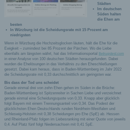
Städten
Im deutschen
Süden halten
die Ehen am
besten
In Würzburg ist die Scheidungsrate mit 15 Prozent am
niedrigsten
Wenn in Würzburg die Hochzeitsglocken läuten, hält die Ehe für die
Ewigkeit – zumindest bei 85 Prozent der Pärchen. Wo die Liebe
ebenfalls am längsten währt, hat das Informationsportal
Betrugstest.com
in einer Analyse von 100 deutschen Städten herausgefunden. Dabei
wurden die Ehelösungen in das Verhältnis zu den Eheschließungen
gesetzt. Dabei kam heraus, dass in Baden-Württemberg im Jahr 2022
die Scheidungsrate mit 0,33 durchschnittlich am geringsten war.
Bis dass der Tod uns scheidet
Gerade einmal drei von zehn Ehen gehen im Süden in die Brüche:
Baden-Württemberg ist Spitzenreiter in Sachen Liebe und verzeichnet
gerade einmal eine Scheidungsquote von 0,33. Knapp aber glücklich
folgt Bayern mit einem Trennungsanteil von 0,34. Das Podest der
glücklichsten Ehen Deutschlands runden Nordrhein-Westfalen und
Schleswig-Holstein mit 0,38 Scheidungen pro Ehe (SpE) ab. Hessen
und Rheinland-Pfalz folgen im Liebesranking mit einer Quote von jeweils
0,4. Auf Platz fünf folgt Niedersachsen mit 0,41 SpE.