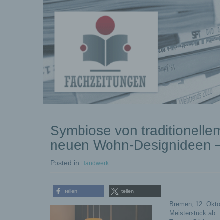
kostenlose
Symbiose von traditionell
Pressemeldungen
neuen Wohn-Designideen –
Posted
in
Handwerk
teilen
teilen
Bremen, 12. Oktob
Meisterstück ab. 