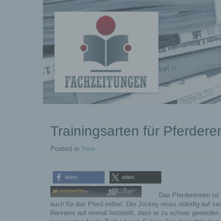
kostenlose
Trainingsarten für Pferder
Pressemeldungen
Posted
in
Tiere
teilen
teilen
Das Pferderennen ist 
auch für das Pferd selbst. Der Jockey muss ständig auf se
Rennens auf einmal feststellt, dass er zu schwer geworden 