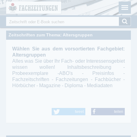
Fachzeitungen.de - Das unabhängige Portal für
Cookie-Einstellungen
Fachmagazine Fachpublikationen & eBooks
Suche
Suchformular
Zeitschriften zum Thema: Altersgruppen
Wählen Sie aus dem vorsortierten Fachgebiet:
Altersgruppen
Alles was Sie über Ihr Fach- oder Interessensgebiet
wissen wollen! Inhaltsbeschreibung -
Probeexemplare -ABO's - Preisinfos -
Fachzeitschriften - Fachzeitungen - Fachbücher -
Hörbücher - Magazine - Diploma - Mediadaten
tweet
teilen