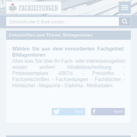
Fachzeitungen.de - Das unabhängige Portal für
Cookie-Einstellungen
Fachmagazine Fachpublikationen & eBooks
Suche
Suchformular
Zeitschriften zum Thema: Bildagenturen
Wählen Sie aus dem vorsortierten Fachgebiet:
Bildagenturen
Alles was Sie über Ihr Fach- oder Interessensgebiet
wissen wollen! Inhaltsbeschreibung -
Probeexemplare -ABO's - Preisinfos -
Fachzeitschriften - Fachzeitungen - Fachbücher -
Hörbücher - Magazine - Diploma - Mediadaten
tweet
teilen