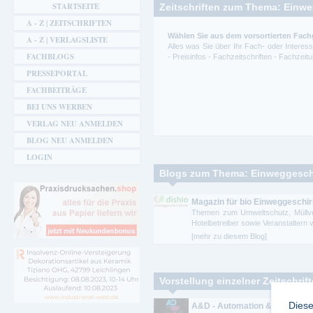
STARTSEITE
Zeitschriften zum Thema: Einwe
A - Z | ZEITSCHRIFTEN
Wählen Sie aus dem vorsortierten Fach
A - Z | VERLAGSLISTE
Alles was Sie über Ihr Fach- oder Intere
FACHBLOGS
- Preisinfos - Fachzeitschriften - Fachze
PRESSEPORTAL
FACHBEITRÄGE
BEI UNS WERBEN
VERLAG NEU ANMELDEN
BLOG NEU ANMELDEN
LOGIN
Blogs zum Thema: Einweggesch
Magazin für bio Einweggeschirr
Themen zum Umweltschutz, Müllver
Hotelbetreiber sowie Veranstaltern v
[mehr zu diesem Blog]
Vorstellung einzelner Zeitschrif
Diese
A&D - Automation & Digitalisi