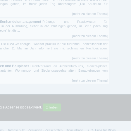
üfungen gehen, im Beruf jeden Tag überzeugen: „Die Kaufleute für
[mehr zu diesem Thema]
 Außenhandelsmanagement
Prüfungs- und Praxiswissen für
 in der Ausbildung, sicher in alle Prüfungen gehen, im Beruf jeden Tag
te“ ist die ...
[mehr zu diesem Thema]
Die »DVGW energie | wasser-praxis« ist die führende Fachzeitschrift der
che. 11 Mal im Jahr informiert sie mit technischen Fachbeiträgen,
[mehr zu diesem Thema]
ten und Bauplaner
Direktversand an Architekturbüros, Generalplaner,
Bauämter, Wohnungs- und Siedlungsgesellschaften, Bauabteilungen von
..
[mehr zu diesem Thema]
le Adsense ist deaktiviert.
Erlauben
um
Datenschutz
Zeitungen - Zeitschriften
Blogeinträge
SEO-Tipps für Blogs