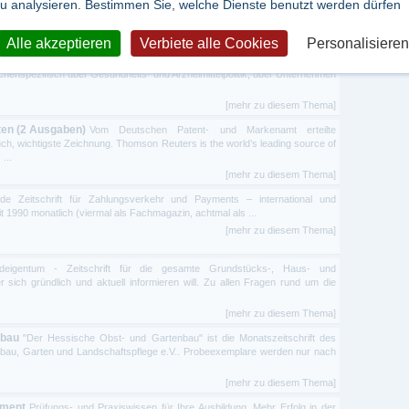
u analysieren. Bestimmen Sie, welche Dienste benutzt werden dürfen
dustrielle Kommunikation - Steuerungstechnik - Sensorik & Messtechnik - ...
[mehr zu diesem Thema]
Alle akzeptieren
Verbiete alle Cookies
Personalisieren
ittel Zeitung ist die Zeitung für Entscheider und Mitarbeiter in der
chenspezifisch über Gesundheits- und Arzneimittelpolitik, über Unternehmen
[mehr zu diesem Thema]
ten (2 Ausgaben)
Vom Deutschen Patent- und Markenamt erteilte
uch, wichtigste Zeichnung. Thomson Reuters is the world’s leading source of
...
[mehr zu diesem Thema]
de Zeitschrift für Zahlungsverkehr und Payments – international und
t 1990 monatlich (viermal als Fachmagazin, achtmal als ...
[mehr zu diesem Thema]
eigentum - Zeitschrift für die gesamte Grundstücks-, Haus- und
 sich gründlich und aktuell informieren will. Zu allen Fragen rund um die
[mehr zu diesem Thema]
nbau
"Der Hessische Obst- und Gartenbau" ist die Monatszeitschrift des
au, Garten und Landschaftspflege e.V.. Probeexemplare werden nur nach
[mehr zu diesem Thema]
ement
Prüfungs- und Praxiswissen für Ihre Ausbildung. Mehr Erfolg in der