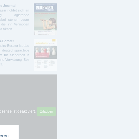
e Journal
zin richtet sich an
ndig agierende
abei stehen Leser
 die ihr Vermögen
mit Aktien…
s-Berater
eits-Berater ist das
deutschsprachige
 für Sicherheit in
und Verwaltung. Seit
ünf…
sense ist deaktiviert.
Erlauben
ieren