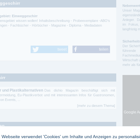
ggeschirr
Nebenwert
Unser Maga
eigenstä
gebiet: Einweggeschirr
Anleger. D
ssensgebiet wissen wollen! Inhaltsbeschreibung - Probeexemplare -ABO's
im Fokus,
itungen - Fachbücher - Hörbücher - Magazine - Diploma - Mediadaten
langfristig 
Sicherheit
Der Sicherh
tweet
teilen
führende 
Fachmedium
Wirtschaft 
mehr als f
irr
 und Plastikalternativen
Das dishio Magazin beschäftigt sich mit
meidung, Eu-Plastikverbot und mit interessanten Infos für Gastronomen,
on Events, ...
[mehr zu diesem Thema]
Google Ad
ten
 Webseite verwendet 'Cookies' um Inhalte und Anzeigen zu personalis
erung
Rubriken: Digital Factory - Industrielle Softwarelösungen - Robotik &