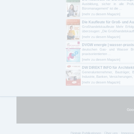
Ausbildung, sicher in alle Pr
Büromanagement“ ist die ...
[mehr zu diesem Magazin]
Die Kaufleute für Groß- und
Großhandelskaufleute Mehr Erfolg
überzeugen: „Die Großhandelskaufleu
[mehr zu diesem Magazin]
DVGW energie | wasser-praxis
deutschen Gas- und Wasser Bran
praxisorientierten ...
[mehr zu diesem Magazin]
DW DIREKT INFO für Architek
Generalunternehmer, Bauträger, 
Industrie, Banken, Versicherungen, .
[mehr zu diesem Magazin]
Goog
Digitale Publikationen
Über uns
Impress