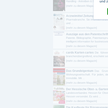
und z
Handling - Antreiben & Bewegen - In
[mehr zu diesem Magazin]
Arzneimittel Zeitung
Die Arneim
Pharmabranche. Sie informiert bran
und ...
[mehr zu diesem Magazin]
Auszüge aus den Patentschrif
Patente. Bibliographie, Patentanspr
intelligent information for businesses 
[mehr zu diesem Magazin]
cards Karten cartes
Die führen
branchenübergreifend, erscheint sei
[mehr zu diesem Magazin]
Das Grundeigentum
Das Grund
Wohnungswirtschaft. Für jeden, der
Immobilie. Mit ...
[mehr zu diesem Magazin]
Der Hessische Obst- u. Garte
Landesverbandes Hessen für Obstb
Hessen versendet. Es wird ...
[mehr zu diesem Magazin]
Die Kaufleute für Büromanag