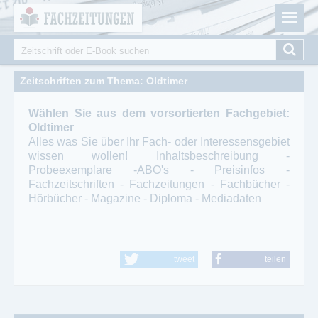
Fachzeitungen.de - Das unabhängige Portal für
Cookie-Einstellungen
Fachmagazine Fachpublikationen & eBooks
Suche
Suchformular
Zeitschriften zum Thema: Oldtimer
Wählen Sie aus dem vorsortierten Fachgebiet:
Oldtimer
Alles was Sie über Ihr Fach- oder Interessensgebiet
wissen wollen! Inhaltsbeschreibung -
Probeexemplare -ABO's - Preisinfos -
Fachzeitschriften - Fachzeitungen - Fachbücher -
Hörbücher - Magazine - Diploma - Mediadaten
tweet
teilen