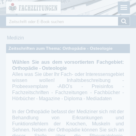
Fachzeitungen.de - Das unabhängige Portal für
Cookie-Einstellungen
Fachmagazine Fachpublikationen & eBooks
Suche
Suchformular
Sie sind hier
Medizin
Zeitschriften zum Thema: Orthopädie - Osteologie
Wählen Sie aus dem vorsortierten Fachgebiet:
Orthopädie - Osteologie
Alles was Sie über Ihr Fach- oder Interessensgebiet
wissen wollen! Inhaltsbeschreibung -
Probeexemplare -ABO's - Preisinfos -
Fachzeitschriften - Fachzeitungen - Fachbücher -
Hörbücher - Magazine - Diploma - Mediadaten
In der Orthopädie befasst der Mediziner sich mit der
Behandlung von Erkrankungen und
Funktionsfehlern der Knochen, Muskeln und
Sehnen. Neben der Orthopädie können Sie sich an
dieser Stelle über die Rheumatologie,