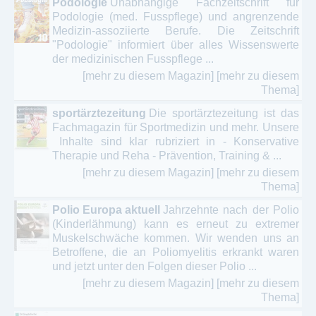
Podologie
Unabhängige Fachzeitschrift für
Podologie (med. Fusspflege) und angrenzende
Medizin-assoziierte Berufe. Die Zeitschrift
"Podologie" informiert über alles Wissenswerte
der medizinischen Fusspflege ...
[mehr zu diesem Magazin]
[mehr zu diesem
Thema]
sportärztezeitung
Die sportärztezeitung ist das
Fach­magazin für Sportmedizin und mehr. Unsere
Inhalte sind klar rubriziert in - Konservative
Therapie und Reha - Prä­vention, Training & ...
[mehr zu diesem Magazin]
[mehr zu diesem
Thema]
Polio Europa aktuell
Jahrzehnte nach der Polio
(Kinderlähmung) kann es erneut zu extremer
Muskelschwäche kommen. Wir wenden uns an
Betroffene, die an Poliomyelitis erkrankt waren
und jetzt unter den Folgen dieser Polio ...
[mehr zu diesem Magazin]
[mehr zu diesem
Thema]