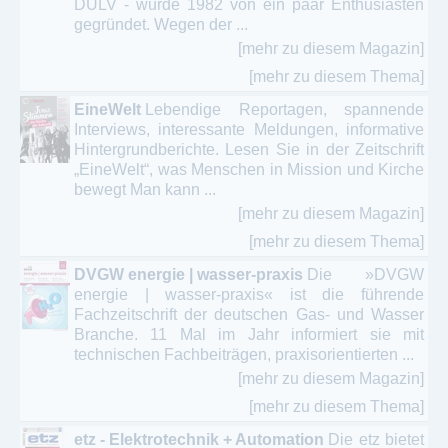
DULV - wurde 1982 von ein paar Enthusiasten
Naturheilkunde - Naturmedizin – ganzheitliche
gegründet. Wegen der ...
Medizin
[mehr zu diesem Magazin]
[mehr zu diesem Thema]
Neurologie - Nervenheilkunde – Neurochirurgie -
Psychiatrie
EineWelt
Lebendige Reportagen, spannende
Interviews, interessante Meldungen, informative
Onkologie - Strahlentherapie
Hintergrundberichte. Lesen Sie in der Zeitschrift
„EineWelt“, was Menschen in Mission und Kirche
Online Magazin / ePaper - Gesundheit - Therapie -
bewegt Man kann ...
Medizin
[mehr zu diesem Magazin]
[mehr zu diesem Thema]
Orthopädie - Osteologie
DVGW energie | wasser-praxis
Die »DVGW
Pädiatrie - Kindermedizin - Jugendmedizin
energie | wasser-praxis« ist die führende
Fachzeitschrift der deutschen Gas- und Wasser
Pathologie - Chemische Physiologie
Branche. 11 Mal im Jahr informiert sie mit
technischen Fachbeiträgen, praxisorientierten ...
Pharmakologie - Toxikologie
[mehr zu diesem Magazin]
Phlebologie - Gefäßchirurgie - Arteriosklerose
[mehr zu diesem Thema]
etz - Elektrotechnik + Automation
Die etz bietet
Pneumologie - Lungenheilkunde -