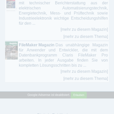
mit technischer Berichterstattung aus der
Beatmungsmedizin
elektrischen Automatisierungstechnik,
Energietechnik, Mess- und Prüftechnik sowie
Produkte für Mediziner - Hygiene – Praxisbedarf
Industrieelektronik wichtige Entscheidungshilfen
für den ...
Psychotherapie - Psychiatrie - Psychosomatik
[mehr zu diesem Magazin]
Radiologie - Nuklearmedizin - Radioonkologie
[mehr zu diesem Thema]
FileMaker Magazin
Das unabhängige Magazin
Rechtsberatung für Ärzte - Medizinrecht
für Anwender und Entwickler, die mit dem
Datenbankprogramm Claris FileMaker Pro
Rechtsmedizin
arbeiten. In jeder Ausgabe finden Sie von
kompletten Lösungsschritten bis zu ...
Rettungsmedizin - Notfallmedizin - Intensivmedizin
[mehr zu diesem Magazin]
- Palliativmedizin
[mehr zu diesem Thema]
Rheumatologie - Rheumabehandlung - Arthritis
Sozialmedizin - Epidemiologie
Google Adsense ist deaktiviert.
Erlauben
Tierärzte - Veterinärmedizin - Tiermedizin
Urologie - Endokrinologie - Reproduktionsmedizin