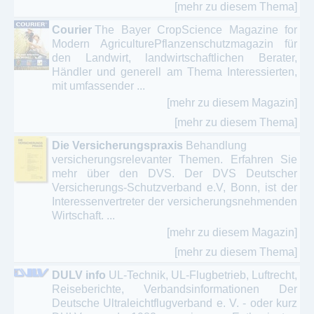
[mehr zu diesem Thema]
Gynäkologie - Frauenheilkunde - Geburtshilfe
Courier
The Bayer CropScience Magazine for
Hämatologie
Modern AgriculturePflanzenschutzmagazin für
den Landwirt, landwirtschaftlichen Berater,
Heilpraktiker - Osteopathie
Händler und generell am Thema Interessierten,
mit umfassender ...
HNO - Otologie
[mehr zu diesem Magazin]
[mehr zu diesem Thema]
Homöopathie - Alternative Heilmethoden
Die Versicherungspraxis
Behandlung
Humanmedizin
versicherungsrelevanter Themen. Erfahren Sie
mehr über den DVS. Der DVS Deutscher
Kardiologie - Elektrophysiologie – kardiovaskuläre
Versicherungs-Schutzverband e.V, Bonn, ist der
Medizin
Interessenvertreter der versicherungsnehmenden
Wirtschaft. ...
Labormedizin Hämostaseologie -
[mehr zu diesem Magazin]
Transfusionsmedizin
[mehr zu diesem Thema]
Lymphologie - Ödematologie
DULV info
UL-Technik, UL-Flugbetrieb, Luftrecht,
Reiseberichte, Verbandsinformationen Der
Medizintechnik
Deutsche Ultraleichtflugverband e. V. - oder kurz