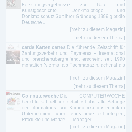
Forschungsergebnisse zur Bau- und
Allgemein medizinische Fachzeitschriften
Kunstgeschichte, Denkmalpflege und
Denkmalschutz Seit ihrer Gründung 1899 gibt die
Anästhesie - Schmerztherapie
Deutsche ...
[mehr zu diesem Magazin]
Anatomie
[mehr zu diesem Thema]
Angiologie
cards Karten cartes
Die führende Zeitschrift für
Zahlungsverkehr und Payments – international
Apotheker - Gesundheitsmagazine - Pharmazie
und branchenübergreifend, erscheint seit 1990
monatlich (viermal als Fachmagazin, achtmal als
Arbeitsmedizin - Sozialmedizin - Ergonomie
...
Arthroskopie - Gelenkchirurgie
[mehr zu diesem Magazin]
[mehr zu diesem Thema]
Chirurgie - Unfallchirurgie – Viszeralchirurgie
Computerwoche
Die COMPUTERWOCHE
Dermatologie - Hautarzt
berichtet schnell und detailliert über alle Belange
der Informations- und Kommunikationstechnik in
Diabetologie - Ernährungsmedizin - Hypertonie
Unternehmen – über Trends, neue Technologien,
Produkte und Märkte. IT-Manager ...
Endoskopie - Röntgendiagnostik
[mehr zu diesem Magazin]