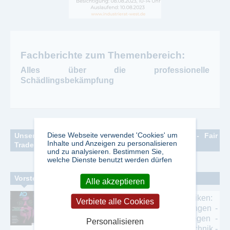
Fachberichte zum Themenbereich:
Alles über die professionelle
Schädlingsbekämpfung
Diese Webseite verwendet 'Cookies' um
Unsere Fachbereiche Ökologie - Umweltschutz - Fair
Inhalte und Anzeigen zu personalisieren
Trade - Ernährung
und zu analysieren. Bestimmen Sie,
welche Dienste benutzt werden dürfen
Ernährung - Lebensmittel - Bio
Vorstellung einzelner Zeitschriften
Alle akzeptieren
Genussmittel - Rauchwaren - Süßwaren
A&D - Automation & Digitalisierung
Rubriken:
Verbiete alle Cookies
Digital Factory - Industrielle Softwarelösungen -
Meeresumweltschutz - Küstenschutz -
Robotik & Handling - Antreiben & Bewegen -
Offshoretechnik
Personalisieren
Industrielle Kommunikation - Steuerungstechnik -