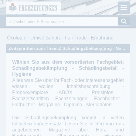
Fachzeitungen.de - Das unabhängige Portal für
Cookie-Einstellungen
Fachmagazine Fachpublikationen & eBooks
Suche
Suchformular
Sie sind hier
Ökologie - Umweltschutz - Fair Trade - Ernährung
Zeitschriften zum Thema: Schädlingsbekämpfung - Schädlingsbefall - Hygiene
Wählen Sie aus dem vorsortierten Fachgebiet:
Schädlingsbekämpfung - Schädlingsbefall -
Hygiene
Alles was Sie über Ihr Fach- oder Interessensgebiet
wissen wollen! Inhaltsbeschreibung -
Probeexemplare -ABO's - Preisinfos -
Fachzeitschriften - Fachzeitungen - Fachbücher -
Hörbücher - Magazine - Diploma - Mediadaten
Die Schädlingsbekämpfung kommt in vielen
Gebieten zum Einsatz. Lesen Sie in den von uns
angebotenen Magazine über Holz- und
Bautenschutz, Pflanzenschutz, Hygiene,