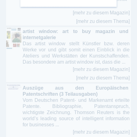
Sensorik & Messtechnik - ...
Naturschutz - Ökologie - Umwelt
[mehr zu diesem Magazin]
Obst - Gemüse - Garten - Gartendesign
[mehr zu diesem Thema]
artist window: art to buy magazin und
Ökologie - Umweltschutz – Agrarkultur -
internetgalerie
ganzheitliches Denken
Das artist window stellt Künstler bzw. deren
Werke vor und gibt somit einen Einblick in die
Online Magazin / ePaper - Ökologie - Bio -
Ateliers und Werkstätten der Kunstschaffenden.
Nahrung
Das besondere am artist window ist, dass die ...
Schädlingsbekämpfung - Schädlingsbefall -
[mehr zu diesem Magazin]
Hygiene
[mehr zu diesem Thema]
Umwelt - Energie - Immissionsschutz -
Auszüge aus den Europäischen
Recyclingtechnik
Patentschriften (3 Teilausgaben)
Vom Deutschen Patent- und Markenamt erteilte
Umwelttechnik - alternativen Energien -
Patente. Bibliographie, Patentanspruch,
Recyclingtechnik
wichtigste Zeichnung. Thomson Reuters is the
world’s leading source of intelligent information
for businesses ...
[mehr zu diesem Magazin]