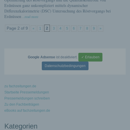
Erdnüssen ganz unkompliziert mittels dynamischer
Differenzkalorimetrie (DSC) Untersuchung des Röstvorgangs bei
Erdnüssen
...read more
Page 2 of 9
2
«
1
3
4
5
6
7
8
9
»
Google Adsense
ist deaktiviert.
✓ Erlauben
Datenschutzbedingungen
zu fachzeitungen.de
Startseite Pressemeldungen
Pressemeldungen schreiben
Zu den Fachbeiträgen
eBooks auf fachzeitungen.de
Kategorien