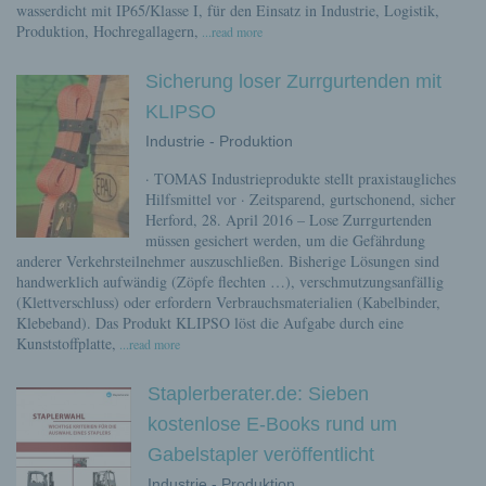
wasserdicht mit IP65/Klasse I, für den Einsatz in Industrie, Logistik,
Produktion, Hochregallagern,
...read more
Sicherung loser Zurrgurtenden mit
KLIPSO
Industrie - Produktion
· TOMAS Industrieprodukte stellt praxistaugliches
Hilfsmittel vor · Zeitsparend, gurtschonend, sicher
Herford, 28. April 2016 – Lose Zurrgurtenden
müssen gesichert werden, um die Gefährdung
anderer Verkehrsteilnehmer auszuschließen. Bisherige Lösungen sind
handwerklich aufwändig (Zöpfe flechten …), verschmutzungsanfällig
(Klettverschluss) oder erfordern Verbrauchs­materialien (Kabelbinder,
Klebeband). Das Produkt KLIPSO löst die Aufgabe durch eine
Kunststoffplatte,
...read more
Staplerberater.de: Sieben
kostenlose E-Books rund um
Gabelstapler veröffentlicht
Industrie - Produktion