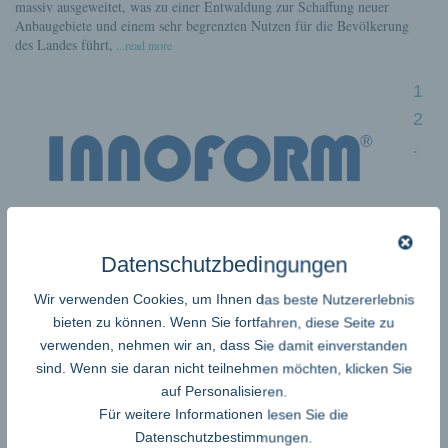
massiv ausgeweitet, was zu einer Entwaldung zur Schaffung neuer
Anbaugebiete und einem sehr begrenzten Nutzen für die Bevölkerung
des Landes führt,
...read more
1
2
.
Branchentreff der Verpackungsindustrie
Datenschutzbedingungen
Industrie - Produktion
Wir verwenden Cookies, um Ihnen das beste Nutzererlebnis
Das ist ein Themenschwerpunkt beim 12. Inno-Meeting am 11./12.
bieten zu können. Wenn Sie fortfahren, diese Seite zu
Februar 2014 in Osnabrück. Alles dreht sich um funktionelle,
verwenden, nehmen wir an, dass Sie damit einverstanden
intelligente Verpackungen und neue Ideen mit und für
sind. Wenn sie daran nicht teilnehmen möchten, klicken Sie
Folienverpackungen. Marktanalysen, funktionelle und intelligente
auf Personalisieren.
Verpackungen, neue Ideen mit und für Folienverpackungen sind die
Für weitere Informationen lesen Sie die
Hauptthemen beim 12. Branchentreff. Ausgehend von optimaler
Herstellung über den Vertrieb bis hin zu recyclefähigeren
...read more
Datenschutzbestimmungen
.