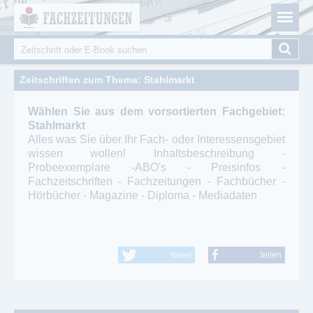
Fachzeitungen.de - Das unabhängige Portal für
Cookie-Einstellungen
Fachmagazine Fachpublikationen & eBooks
Suche
Suchformular
Zeitschriften zum Thema: Stahlmarkt
Wählen Sie aus dem vorsortierten Fachgebiet:
Stahlmarkt
Alles was Sie über Ihr Fach- oder Interessensgebiet
wissen wollen! Inhaltsbeschreibung -
Probeexemplare -ABO's - Preisinfos -
Fachzeitschriften - Fachzeitungen - Fachbücher -
Hörbücher - Magazine - Diploma - Mediadaten
tweet
teilen