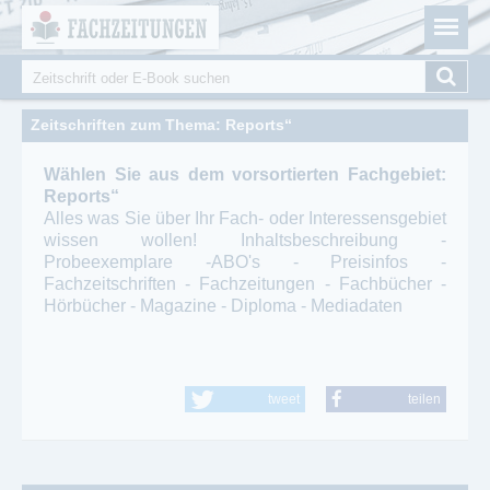
Fachzeitungen.de - Das unabhängige Portal für
Cookie-Einstellungen
Fachmagazine Fachpublikationen & eBooks
Suche
Suchformular
Zeitschriften zum Thema: Reports“
Wählen Sie aus dem vorsortierten Fachgebiet:
Reports“
Alles was Sie über Ihr Fach- oder Interessensgebiet
wissen wollen! Inhaltsbeschreibung -
Probeexemplare -ABO's - Preisinfos -
Fachzeitschriften - Fachzeitungen - Fachbücher -
Hörbücher - Magazine - Diploma - Mediadaten
tweet
teilen