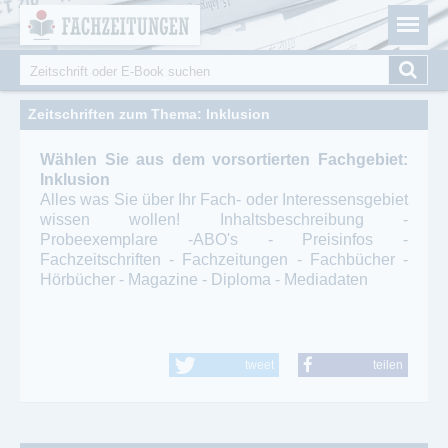
Fachzeitungen.de - Das unabhängige Portal für
Cookie-Einstellungen
Fachmagazine Fachpublikationen & eBooks
Suche
Suchformular
Zeitschriften zum Thema: Inklusion
Wählen Sie aus dem vorsortierten Fachgebiet:
Inklusion
Alles was Sie über Ihr Fach- oder Interessensgebiet
wissen wollen! Inhaltsbeschreibung -
Probeexemplare -ABO's - Preisinfos -
Fachzeitschriften - Fachzeitungen - Fachbücher -
Hörbücher - Magazine - Diploma - Mediadaten
tweet
teilen