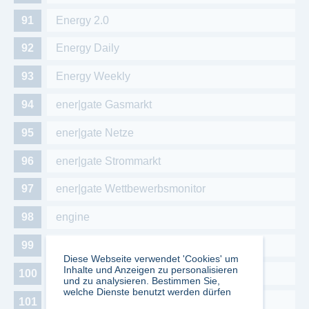
Energy 2.0
Energy Daily
Energy Weekly
ener|gate Gasmarkt
ener|gate Netze
ener|gate Strommarkt
ener|gate Wettbewerbsmonitor
engine
Englisch betrifft uns
Diese Webseite verwendet 'Cookies' um
Inhalte und Anzeigen zu personalisieren
Entheogene Blätter
und zu analysieren. Bestimmen Sie,
welche Dienste benutzt werden dürfen
ENTREE Leben & Wohnen am See