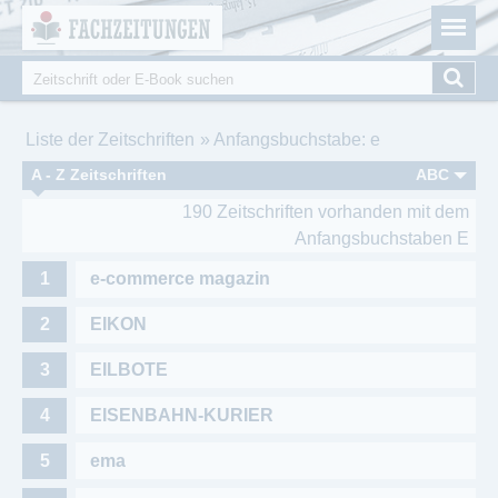
Fachzeitungen.de - Das unabhängige Portal für
Cookie-Einstellungen
Fachmagazine Fachpublikationen & eBooks
Suche
Suchformular
Sie sind hier
Liste der Zeitschriften
Anfangsbuchstabe: e
A - Z Zeitschriften
ABC
190 Zeitschriften vorhanden mit dem
Anfangsbuchstaben E
e-commerce magazin
EIKON
EILBOTE
EISENBAHN-KURIER
ema