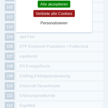
Alle akzeptieren
Entwicklungstherapie
Verbiete alle Cookies
ep Photovoltaik
Personalisieren
epd Dokumentation
epd Film
EPP Elektronik Produktion + Prüftechnik
equitrends
ER EnergieRecht
ErbBstg Erbfolgebesteuerung
Erbschaft-Steuerberater
Erfahrungsheilkunde
ErgoMed