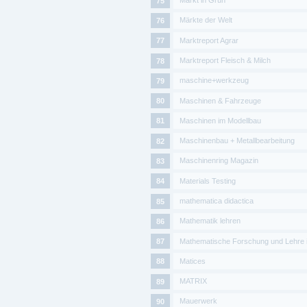
Markt in Grün
Märkte der Welt
Marktreport Agrar
Marktreport Fleisch & Milch
maschine+werkzeug
Maschinen & Fahrzeuge
Maschinen im Modellbau
Maschinenbau + Metallbearbeitung
Maschinenring Magazin
Materials Testing
mathematica didactica
Mathematik lehren
Mathematische Forschung und Lehre i
Matices
MATRIX
Mauerwerk