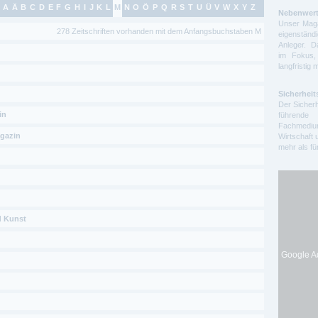
A
Ä
B
C
D
E
F
G
H
I
J
K
L
M
N
O
Ö
P
Q
R
S
T
U
Ü
V
W
X
Y
Z
Nebenwert
Unser Maga
278 Zeitschriften vorhanden mit dem Anfangsbuchstaben M
eigenstä
Anleger. D
im Fokus,
langfristig 
Sicherheit
Der Sicherh
in
führende 
Fachmedium
gazin
Wirtschaft 
mehr als f
d Kunst
Google Ad