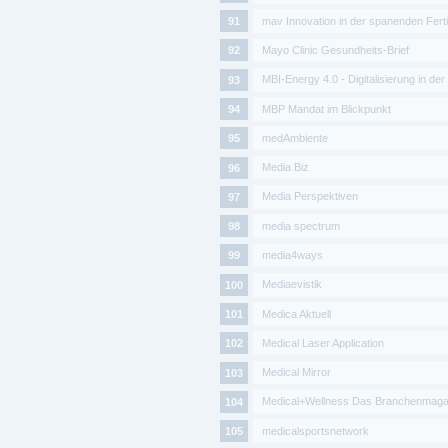
mav Innovation in der spanenden Fert
Mayo Clinic Gesundheits-Brief
MBI-Energy 4.0 - Digitalisierung in der
MBP Mandat im Blickpunkt
medAmbiente
Media Biz
Media Perspektiven
media spectrum
media4ways
Mediaevistik
Medica Aktuell
Medical Laser Application
Medical Mirror
Medical+Wellness Das Branchenmaga
medicalsportsnetwork