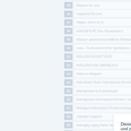
Magazin für uns
magazinUSA.com
Magen, Darm & Co.
MAGNIFICAT. Das Stundenbuch
Mainzer geowissenschaftliche Mitteilu
mais - Fachzeitschrift für Spezialisten
MALLORCA GEHT AUS!
MALLORCA IM ÜBERBLICK!
Mallorco Magazin
Man-Made Fibers International (formerl
Management & Krankenhaus
Management International Review - mi
Managementkompass Prozessmanag
manager magazin
Diese
Managing Aging Plants Magazine
und z