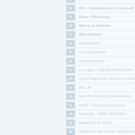
MTZ – Motortechnische Zeitschrift
Mühle + Mischfutter
Münzen & Sammeln
MünzenRevue
M&A REVIEW
m+a MessePlaner
m+a MessePlaner
m+a report - DAS MESSEMAGAZIN
ma.mo Magazin für Inklusion und Mobil
Mac Life
Made For Export Consumer Goods
MAFO - Optical Labs & Industry
MAGAZIN - FREIE WERKSTATT
Magazin für die Polizei
Magazin für Mechatronik + Engineerin