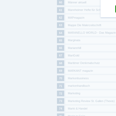
Männer aktuell
Mannheimer Hefte für Schriftvergleich
MAPmagazin
Mappe Die Malerzeitschrift
MARANELLO WORLD - Das Magazin für
Marginata
Mariannhill
MariGold
Maritimer Denkmalschutz
MARKANT magazin
Markenbusiness
markenhandbuch
Marketing
Marketing Review St. Gallen (Thexis)
Markt & Handel