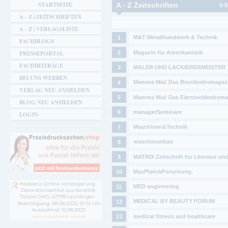
Sie sind hier
STARTSEITE
A - Z Zeitschriften
0-9
A - Z | ZEITSCHRIFTEN
A - Z | VERLAGSLISTE
M&T Metallhandwerk & Technik
FACHBLOGS
Magazin für Amerikanistik
PRESSEPORTAL
FACHBEITRÄGE
MALER UND LACKIERERMEISTER
BEI UNS WERBEN
Mamma Mia! Das Brustkrebsmagaz
VERLAG NEU ANMELDEN
Mamma Mia! Das Eierstockkrebsma
BLOG NEU ANMELDEN
managerSeminare
LOGIN
Maschinen&Technik
maschinenbau
MATRIX Zeitschrift für Literatur un
MaxPlanckForschung.
MED engineering
MEDICAL BY BEAUTY FORUM
medical fitness and healthcare