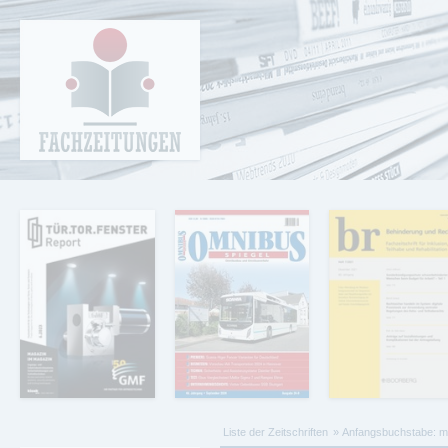
Cookie-Einstellungen
Fachzeitungen.de - Das unabhängige Portal
für Fachmagazine Fachpublikationen &
eBooks
Liste der Zeitschriften
Anfangsbuchstabe: m