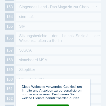
Singendes Land - Das Magazin zur Chorkultur
sinn-haft
SIP
Sitzungsberichte der Leibniz-Sozietät der
Wissenschaften zu Berlin
SJSCA
skateboard MSM
Skeptiker
SkiEXCLUSIV
Diese Webseite verwendet 'Cookies' um
Skiing - the next level
Inhalte und Anzeigen zu personalisieren
und zu analysieren. Bestimmen Sie,
welche Dienste benutzt werden dürfen
SkiMAGAZIN