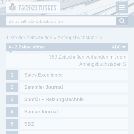
Fachzeitungen.de - Das unabhängige Portal für
Cookie-Einstellungen
Fachmagazine Fachpublikationen & eBooks
Suche
Suchformular
Sie sind hier
Liste der Zeitschriften
Anfangsbuchstabe: s
A - Z Zeitschriften
ABC
380 Zeitschriften vorhanden mit dem
Anfangsbuchstaben S
Sales Excellence
Sammler Journal
Sanitär + Heizungstechnik
SanitärJournal
SBZ